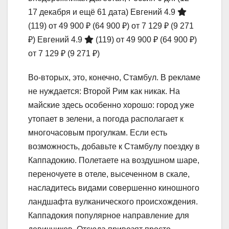
17 декабря и ещё 61 дата)
Евгений 4.9
(119)
от 49 900 ₽
(64 900 ₽)
от 7 129 ₽
(9 271
₽)
Евгений 4.9
(119)
от 49 900 ₽
(64 900 ₽)
от 7 129 ₽
(9 271 ₽)
Во-вторых, это, конечно, Стамбул. В рекламе
не нуждается: Второй Рим как никак. На
майские здесь особенно хорошо: город уже
утопает в зелени, а погода располагает к
многочасовым прогулкам. Если есть
возможность, добавьте к Стамбулу поездку в
Каппадокию. Полетаете на воздушном шаре,
переночуете в отеле, высеченном в скале,
насладитесь видами совершенно киношного
ландшафта вулканического происхождения.
Каппадокия популярное направление для