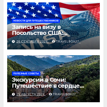
НОВОСТИ ДЛЯ ПУТЕШЕСТВЕННИКОВ
Запись на визу в
Посольство США:
Пошаговое руководство
26 СЕНТЯБРЯ 2024
TRAVELBOX27_
ПОЛЕЗНЫЕ СОВЕТЫ
Экскурсии в Сочи:
Путешествие в сердце
Черноморского курорта
25 АВГУСТА 2024
TRAVELBOX27_