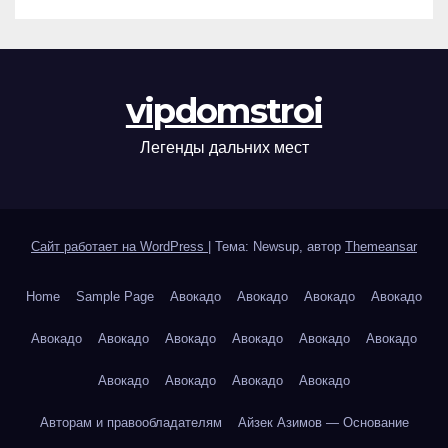
vipdomstroi
Легенды дальних мест
Сайт работает на WordPress
|
Тема: Newsup, автор
Themeansar
Home
Sample Page
Авокадо
Авокадо
Авокадо
Авокадо
Авокадо
Авокадо
Авокадо
Авокадо
Авокадо
Авокадо
Авокадо
Авокадо
Авокадо
Авокадо
Авторам и правообладателям
Айзек Азимов — Основание