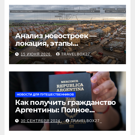
Анализ новостроек —
локация, этапы
строительства, проверка
15 ИЮНЯ 2026
TRAVELBOX27_
застройщика, сценарии
оформления сделки и
рыночные ориентиры
НОВОСТИ ДЛЯ ПУТЕШЕСТВЕННИКОВ
Как получить гражданство
Аргентины: Полное
руководство
30 СЕНТЯБРЯ 2024
TRAVELBOX27_