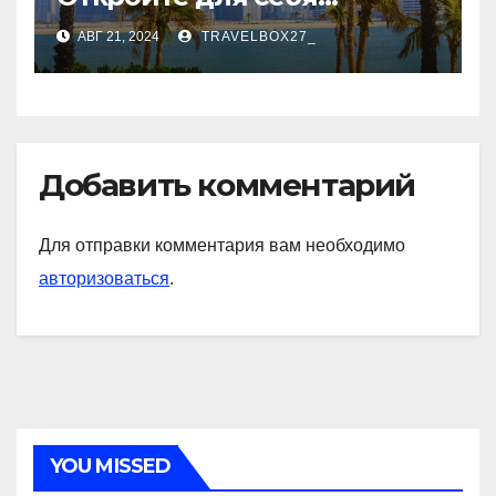
культурное сердце ОАЭ
АВГ 21, 2024
TRAVELBOX27_
Добавить комментарий
Для отправки комментария вам необходимо
авторизоваться
.
YOU MISSED