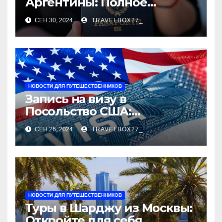
Аргентины: Полное
руководство
СЕН 30, 2024
TRAVELBOX27_
НОВОСТИ ДЛЯ ПУТЕШЕСТВЕННИКОВ
Запись на визу в
Посольство США:
Пошаговое руководство
СЕН 26, 2024
TRAVELBOX27_
НОВОСТИ ДЛЯ ПУТЕШЕСТВЕННИКОВ
Туры в Шарджу из Москвы:
Откройте для себя