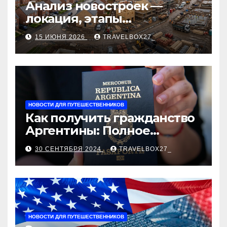
Анализ новостроек —
локация, этапы
строительства, проверка
15 ИЮНЯ 2026
TRAVELBOX27_
застройщика, сценарии
оформления сделки и
рыночные ориентиры
НОВОСТИ ДЛЯ ПУТЕШЕСТВЕННИКОВ
Как получить гражданство
Аргентины: Полное
руководство
30 СЕНТЯБРЯ 2024
TRAVELBOX27_
НОВОСТИ ДЛЯ ПУТЕШЕСТВЕННИКОВ