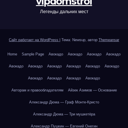
vipdomstroi
Легенды дальних мест
Сайт работает на WordPress
|
Тема: Newsup, автор
Themeansar
Home
Sample Page
Авокадо
Авокадо
Авокадо
Авокадо
Авокадо
Авокадо
Авокадо
Авокадо
Авокадо
Авокадо
Авокадо
Авокадо
Авокадо
Авокадо
Авторам и правообладателям
Айзек Азимов — Основание
Александр Дюма — Граф Монте-Кристо
Александр Дюма — Три мушкетёра
Александр Пушкин — Евгений Онегин