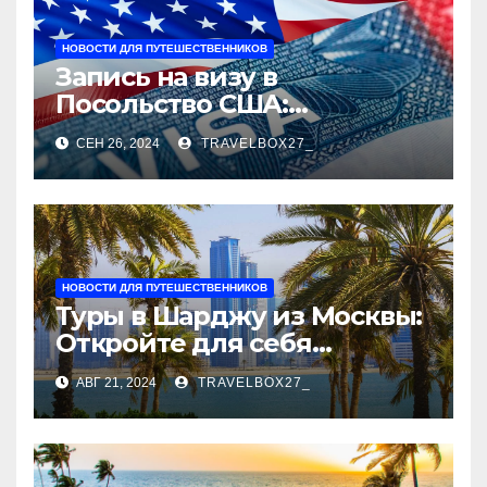
НОВОСТИ ДЛЯ ПУТЕШЕСТВЕННИКОВ
Запись на визу в
Посольство США:
Пошаговое руководство
СЕН 26, 2024
TRAVELBOX27_
НОВОСТИ ДЛЯ ПУТЕШЕСТВЕННИКОВ
Туры в Шарджу из Москвы:
Откройте для себя
культурное сердце ОАЭ
АВГ 21, 2024
TRAVELBOX27_