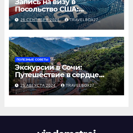
Запись на визу в
Посольство США:
Пошаговое руководство
26 СЕНТЯБРЯ 2024
TRAVELBOX27_
ПОЛЕЗНЫЕ СОВЕТЫ
Экскурсии в Сочи:
Путешествие в сердце
Черноморского курорта
25 АВГУСТА 2024
TRAVELBOX27_