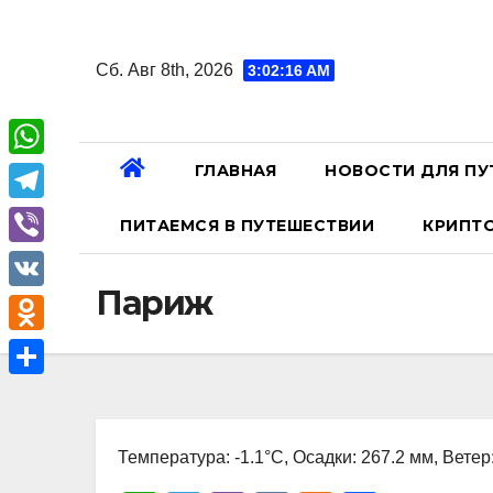
Перейти
к
Сб. Авг 8th, 2026
3:02:17 AM
содержанию
ГЛАВНАЯ
НОВОСТИ ДЛЯ ПУ
W
h
T
ПИТАЕМСЯ В ПУТЕШЕСТВИИ
КРИПТ
a
e
V
t
l
Париж
i
V
s
e
b
K
A
O
g
e
p
d
r
О
r
p
n
a
т
o
Температура: -1.1°C, Осадки: 267.2 мм, Ветер
m
п
k