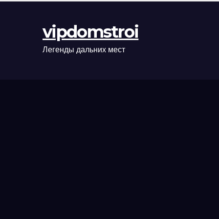
оформления
сделки и
vipdomstroi
рыночные
ориентиры
Легенды дальних мест