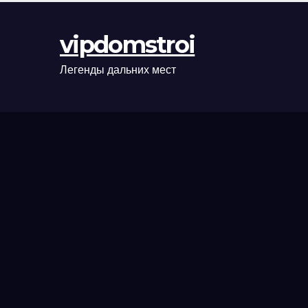
оформления
сделки и
vipdomstroi
рыночные
ориентиры
Легенды дальних мест