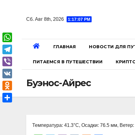
Перейти
к
Сб. Авг 8th, 2026
1:17:08 PM
содержанию
ГЛАВНАЯ
НОВОСТИ ДЛЯ ПУ
W
h
T
ПИТАЕМСЯ В ПУТЕШЕСТВИИ
КРИПТ
a
e
V
t
l
Буэнос-Айрес
i
V
s
e
b
K
A
O
g
e
p
d
r
О
r
p
n
a
т
o
Температура: 41.3°C, Осадки: 76.5 мм, Ветер:
m
п
k