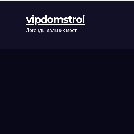
оформления
сделки и
vipdomstroi
рыночные
ориентиры
Легенды дальних мест