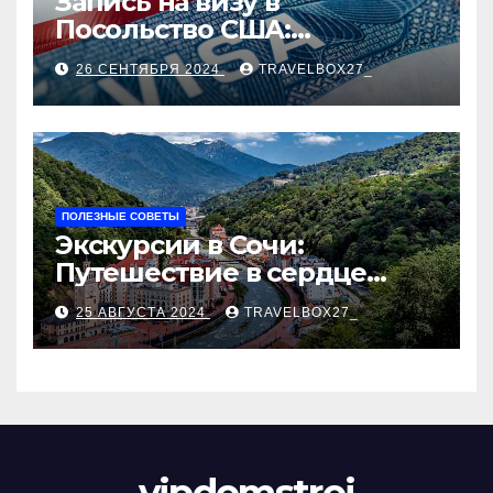
Запись на визу в
Посольство США:
Пошаговое руководство
26 СЕНТЯБРЯ 2024
TRAVELBOX27_
ПОЛЕЗНЫЕ СОВЕТЫ
Экскурсии в Сочи:
Путешествие в сердце
Черноморского курорта
25 АВГУСТА 2024
TRAVELBOX27_