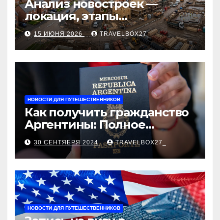
Анализ новостроек —
локация, этапы
строительства, проверка
15 ИЮНЯ 2026
TRAVELBOX27_
застройщика, сценарии
оформления сделки и
рыночные ориентиры
НОВОСТИ ДЛЯ ПУТЕШЕСТВЕННИКОВ
Как получить гражданство
Аргентины: Полное
руководство
30 СЕНТЯБРЯ 2024
TRAVELBOX27_
НОВОСТИ ДЛЯ ПУТЕШЕСТВЕННИКОВ