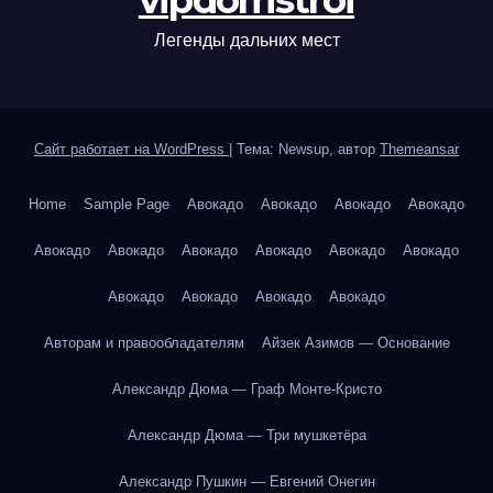
vipdomstroi
Легенды дальних мест
Сайт работает на WordPress
|
Тема: Newsup, автор
Themeansar
Home
Sample Page
Авокадо
Авокадо
Авокадо
Авокадо
Авокадо
Авокадо
Авокадо
Авокадо
Авокадо
Авокадо
Авокадо
Авокадо
Авокадо
Авокадо
Авторам и правообладателям
Айзек Азимов — Основание
Александр Дюма — Граф Монте-Кристо
Александр Дюма — Три мушкетёра
Александр Пушкин — Евгений Онегин