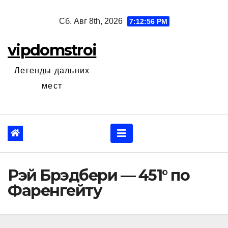
Перейти
Сб. Авг 8th, 2026
7:12:57 PM
к
содержанию
vipdomstroi
Легенды дальних
мест
Рэй Брэдбери — 451° по
Фаренгейту