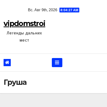
Перейти
Вс. Авг 9th, 2026
8:04:29 AM
к
содержанию
vipdomstroi
Легенды дальних
мест
Груша