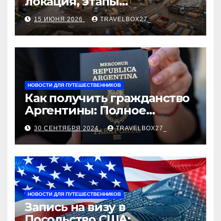
локация, этапы
строительства, проверка
15 ИЮНЯ 2026
TRAVELBOX27_
застройщика, сценарии
оформления сделки и
рыночные ориентиры
НОВОСТИ ДЛЯ ПУТЕШЕСТВЕННИКОВ
Как получить гражданство
Аргентины: Полное
руководство
30 СЕНТЯБРЯ 2024
TRAVELBOX27_
НОВОСТИ ДЛЯ ПУТЕШЕСТВЕННИКОВ
Запись на визу в
Посольство США: