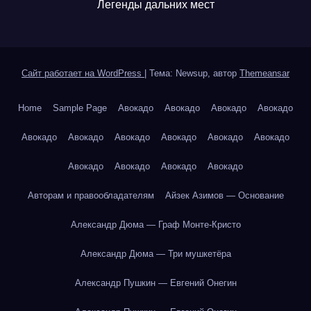
Легенды дальних мест
Сайт работает на WordPress
|
Тема: Newsup, автор
Themeansar
Home
Sample Page
Авокадо
Авокадо
Авокадо
Авокадо
Авокадо
Авокадо
Авокадо
Авокадо
Авокадо
Авокадо
Авокадо
Авокадо
Авокадо
Авокадо
Авторам и правообладателям
Айзек Азимов — Основание
Александр Дюма — Граф Монте-Кристо
Александр Дюма — Три мушкетёра
Александр Пушкин — Евгений Онегин