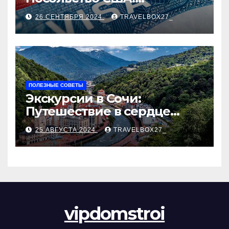
Пошаговое руководство
26 СЕНТЯБРЯ 2024
TRAVELBOX27_
ПОЛЕЗНЫЕ СОВЕТЫ
Экскурсии в Сочи:
Путешествие в сердце
Черноморского курорта
25 АВГУСТА 2024
TRAVELBOX27_
vipdomstroi