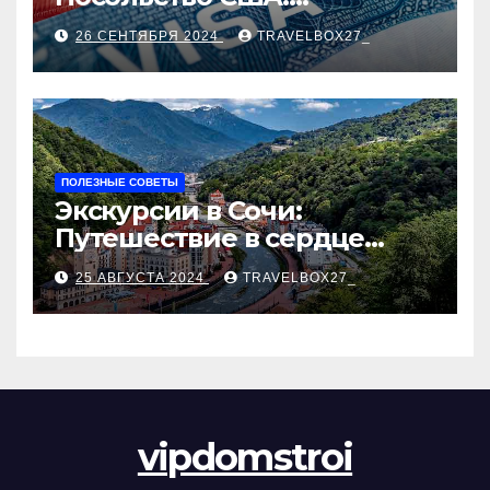
Пошаговое руководство
26 СЕНТЯБРЯ 2024
TRAVELBOX27_
ПОЛЕЗНЫЕ СОВЕТЫ
Экскурсии в Сочи:
Путешествие в сердце
Черноморского курорта
25 АВГУСТА 2024
TRAVELBOX27_
vipdomstroi