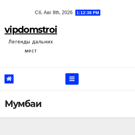
Перейти
Сб. Авг 8th, 2026
1:12:39 PM
к
содержанию
vipdomstroi
Легенды дальних
мест
Мумбаи