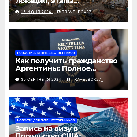
локация, этапы
строительства, проверка
15 ИЮНЯ 2026
TRAVELBOX27_
застройщика, сценарии
оформления сделки и
рыночные ориентиры
НОВОСТИ ДЛЯ ПУТЕШЕСТВЕННИКОВ
Как получить гражданство
Аргентины: Полное
руководство
30 СЕНТЯБРЯ 2024
TRAVELBOX27_
НОВОСТИ ДЛЯ ПУТЕШЕСТВЕННИКОВ
Запись на визу в
Посольство США: