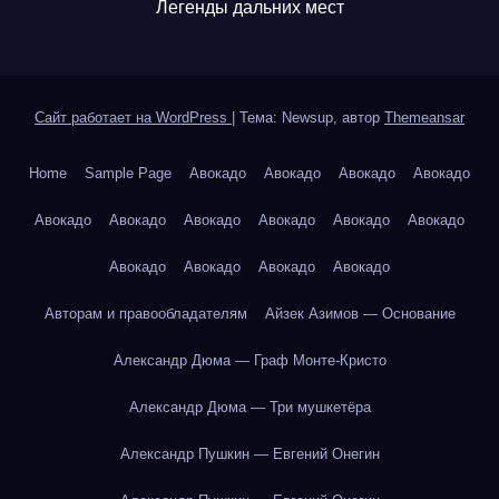
Легенды дальних мест
Сайт работает на WordPress
|
Тема: Newsup, автор
Themeansar
Home
Sample Page
Авокадо
Авокадо
Авокадо
Авокадо
Авокадо
Авокадо
Авокадо
Авокадо
Авокадо
Авокадо
Авокадо
Авокадо
Авокадо
Авокадо
Авторам и правообладателям
Айзек Азимов — Основание
Александр Дюма — Граф Монте-Кристо
Александр Дюма — Три мушкетёра
Александр Пушкин — Евгений Онегин