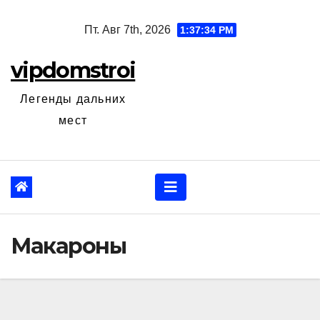
Перейти
Пт. Авг 7th, 2026
1:37:36 PM
к
содержанию
vipdomstroi
Легенды дальних
мест
Макароны