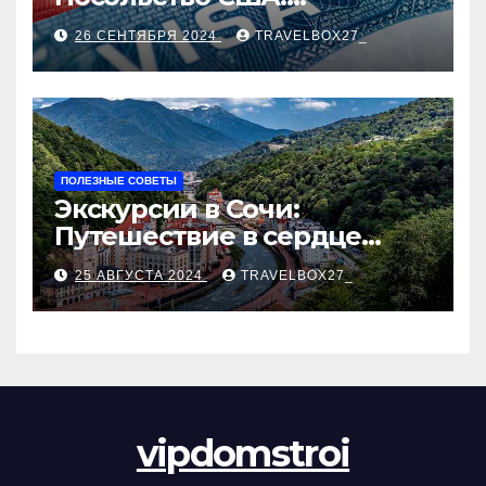
Пошаговое руководство
26 СЕНТЯБРЯ 2024
TRAVELBOX27_
ПОЛЕЗНЫЕ СОВЕТЫ
Экскурсии в Сочи:
Путешествие в сердце
Черноморского курорта
25 АВГУСТА 2024
TRAVELBOX27_
vipdomstroi