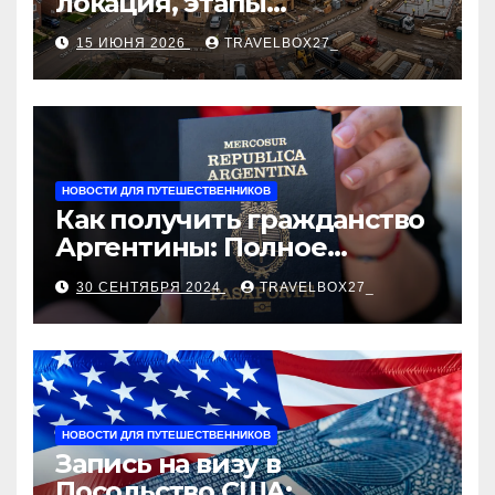
локация, этапы
строительства, проверка
15 ИЮНЯ 2026
TRAVELBOX27_
застройщика, сценарии
оформления сделки и
рыночные ориентиры
НОВОСТИ ДЛЯ ПУТЕШЕСТВЕННИКОВ
Как получить гражданство
Аргентины: Полное
руководство
30 СЕНТЯБРЯ 2024
TRAVELBOX27_
НОВОСТИ ДЛЯ ПУТЕШЕСТВЕННИКОВ
Запись на визу в
Посольство США: