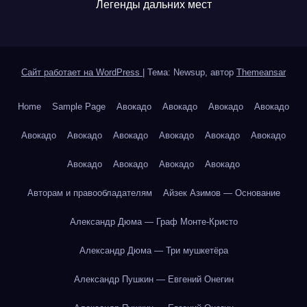
Легенды дальних мест
Сайт работает на WordPress
|
Тема: Newsup, автор
Themeansar
Home
Sample Page
Авокадо
Авокадо
Авокадо
Авокадо
Авокадо
Авокадо
Авокадо
Авокадо
Авокадо
Авокадо
Авокадо
Авокадо
Авокадо
Авокадо
Авторам и правообладателям
Айзек Азимов — Основание
Александр Дюма — Граф Монте-Кристо
Александр Дюма — Три мушкетёра
Александр Пушкин — Евгений Онегин