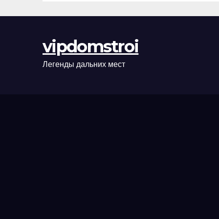
сценарии
оформления
сделки и
vipdomstroi
рыночные
ориентиры
Легенды дальних мест