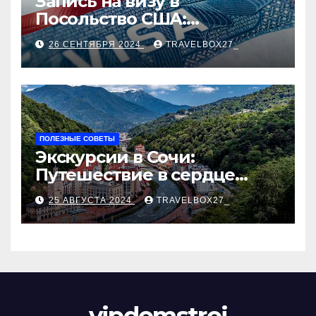
Запись на визу в
Посольство США:
Пошаговое руководство
26 СЕНТЯБРЯ 2024
TRAVELBOX27_
ПОЛЕЗНЫЕ СОВЕТЫ
Экскурсии в Сочи:
Путешествие в сердце
Черноморского курорта
25 АВГУСТА 2024
TRAVELBOX27_