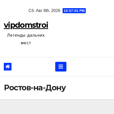
Перейти
Сб. Авг 8th, 2026
10:57:04 PM
к
содержанию
vipdomstroi
Легенды дальних
мест
Ростов-на-Дону