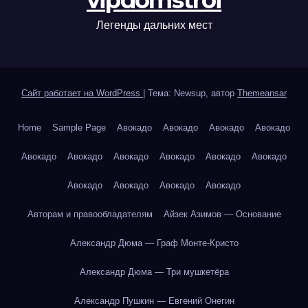
vipdomstroi
Легенды дальних мест
Сайт работает на WordPress
|
Тема: Newsup, автор
Themeansar
Home
Sample Page
Авокадо
Авокадо
Авокадо
Авокадо
Авокадо
Авокадо
Авокадо
Авокадо
Авокадо
Авокадо
Авокадо
Авокадо
Авокадо
Авокадо
Авторам и правообладателям
Айзек Азимов — Основание
Александр Дюма — Граф Монте-Кристо
Александр Дюма — Три мушкетёра
Александр Пушкин — Евгений Онегин