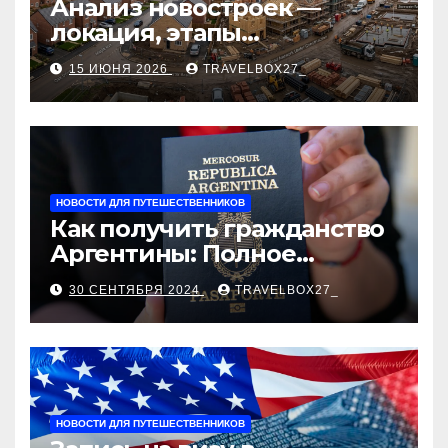
Анализ новостроек —
локация, этапы
строительства, проверка
15 ИЮНЯ 2026
TRAVELBOX27_
застройщика, сценарии
оформления сделки и
рыночные ориентиры
НОВОСТИ ДЛЯ ПУТЕШЕСТВЕННИКОВ
Как получить гражданство
Аргентины: Полное
руководство
30 СЕНТЯБРЯ 2024
TRAVELBOX27_
НОВОСТИ ДЛЯ ПУТЕШЕСТВЕННИКОВ