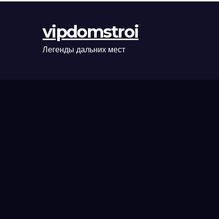
оформления
сделки и
vipdomstroi
рыночные
ориентиры
Легенды дальних мест