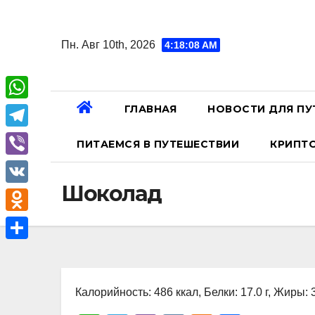
Перейти
к
Пн. Авг 10th, 2026
4:18:09 AM
содержанию
ГЛАВНАЯ
НОВОСТИ ДЛЯ ПУ
W
h
T
ПИТАЕМСЯ В ПУТЕШЕСТВИИ
КРИПТ
a
e
V
t
l
Шоколад
i
V
s
e
b
K
A
O
g
e
p
d
r
О
r
p
n
a
т
o
Калорийность: 486 ккал, Белки: 17.0 г, Жиры: 3
m
п
k