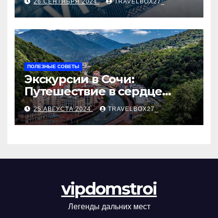
26 СЕНТЯБРЯ 2024
TRAVELBOX27_
ПОЛЕЗНЫЕ СОВЕТЫ
Экскурсии в Сочи:
Путешествие в сердце
Черноморского курорта
25 АВГУСТА 2024
TRAVELBOX27_
vipdomstroi
Легенды дальних мест