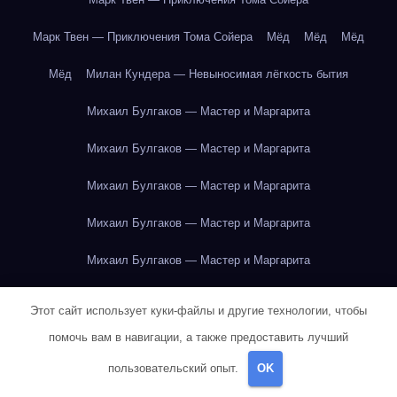
Марк Твен — Приключения Тома Сойера
Мёд
Мёд
Мёд
Мёд
Милан Кундера — Невыносимая лёгкость бытия
Михаил Булгаков — Мастер и Маргарита
Михаил Булгаков — Мастер и Маргарита
Михаил Булгаков — Мастер и Маргарита
Михаил Булгаков — Мастер и Маргарита
Михаил Булгаков — Мастер и Маргарита
Михаил Булгаков — Мастер и Маргарита
Этот сайт использует куки-файлы и другие технологии, чтобы
Михаил Булгаков — Мастер и Маргарита
помочь вам в навигации, а также предоставить лучший
пользовательский опыт.
OK
Михаил Булгаков — Мастер и Маргарита