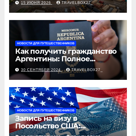
15 ИЮНЯ 2026
TRAVELBOX27_
застройщика, сценарии
оформления сделки и
рыночные ориентиры
НОВОСТИ ДЛЯ ПУТЕШЕСТВЕННИКОВ
Как получить гражданство
Аргентины: Полное
руководство
30 СЕНТЯБРЯ 2024
TRAVELBOX27_
НОВОСТИ ДЛЯ ПУТЕШЕСТВЕННИКОВ
Запись на визу в
Посольство США:
Пошаговое руководство