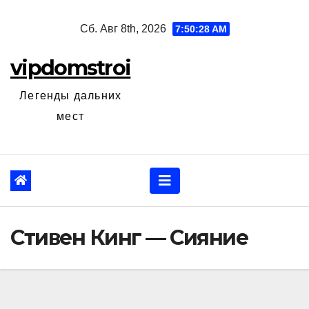
Перейти
Сб. Авг 8th, 2026
7:50:28 AM
к
содержанию
vipdomstroi
Легенды дальних
мест
Стивен Кинг — Сияние