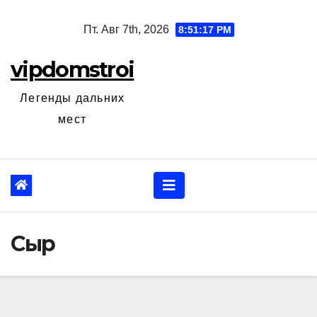
Перейти
Пт. Авг 7th, 2026
8:51:18 PM
к
содержанию
vipdomstroi
Легенды дальних
мест
Сыр