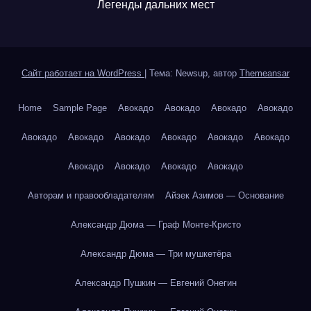
Легенды дальних мест
Сайт работает на WordPress
|
Тема: Newsup, автор
Themeansar
Home
Sample Page
Авокадо
Авокадо
Авокадо
Авокадо
Авокадо
Авокадо
Авокадо
Авокадо
Авокадо
Авокадо
Авокадо
Авокадо
Авокадо
Авокадо
Авторам и правообладателям
Айзек Азимов — Основание
Александр Дюма — Граф Монте-Кристо
Александр Дюма — Три мушкетёра
Александр Пушкин — Евгений Онегин