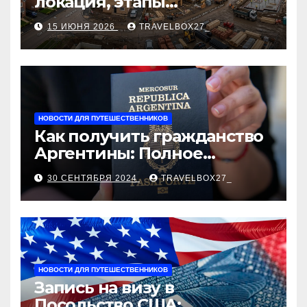
локация, этапы
строительства, проверка
15 ИЮНЯ 2026
TRAVELBOX27_
застройщика, сценарии
оформления сделки и
рыночные ориентиры
НОВОСТИ ДЛЯ ПУТЕШЕСТВЕННИКОВ
Как получить гражданство
Аргентины: Полное
руководство
30 СЕНТЯБРЯ 2024
TRAVELBOX27_
НОВОСТИ ДЛЯ ПУТЕШЕСТВЕННИКОВ
Запись на визу в
Посольство США: