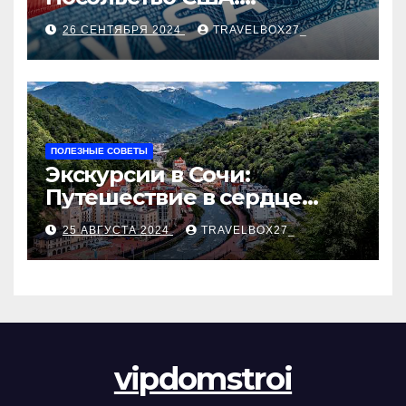
Пошаговое руководство
26 СЕНТЯБРЯ 2024
TRAVELBOX27_
ПОЛЕЗНЫЕ СОВЕТЫ
Экскурсии в Сочи:
Путешествие в сердце
Черноморского курорта
25 АВГУСТА 2024
TRAVELBOX27_
vipdomstroi