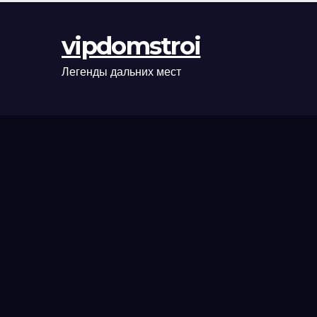
оформления
сделки и
vipdomstroi
рыночные
ориентиры
Легенды дальних мест