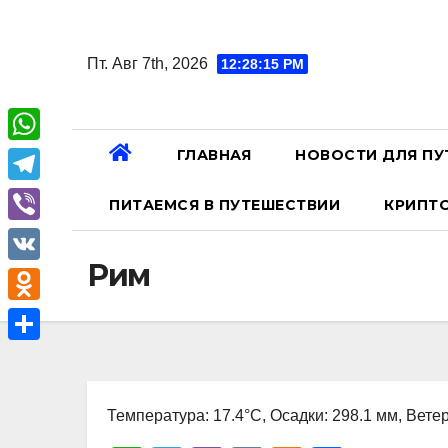
Перейти
к
Пт. Авг 7th, 2026
12:28:16 PM
содержанию
ГЛАВНАЯ
НОВОСТИ ДЛЯ ПУ
W
h
T
ПИТАЕМСЯ В ПУТЕШЕСТВИИ
КРИПТ
a
e
V
t
l
Рим
i
V
s
e
b
K
A
O
g
e
p
d
r
О
r
p
n
a
т
o
Температура: 17.4°C, Осадки: 298.1 мм, Ветер
m
п
k