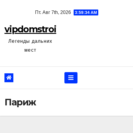
Перейти
Пт. Авг 7th, 2026
3:59:35 AM
к
содержанию
vipdomstroi
Легенды дальних
мест
Париж