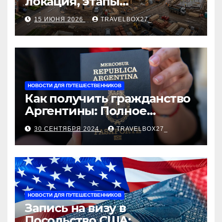
локация, этапы
строительства, проверка
15 ИЮНЯ 2026
TRAVELBOX27_
застройщика, сценарии
оформления сделки и
рыночные ориентиры
НОВОСТИ ДЛЯ ПУТЕШЕСТВЕННИКОВ
Как получить гражданство
Аргентины: Полное
руководство
30 СЕНТЯБРЯ 2024
TRAVELBOX27_
НОВОСТИ ДЛЯ ПУТЕШЕСТВЕННИКОВ
Запись на визу в
Посольство США: