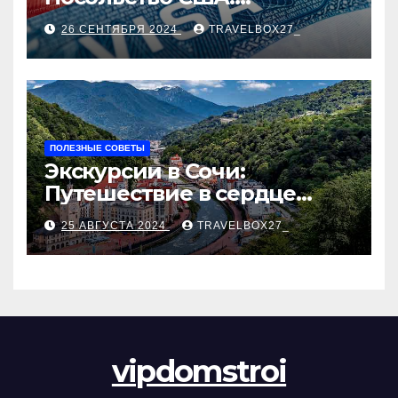
Пошаговое руководство
26 СЕНТЯБРЯ 2024
TRAVELBOX27_
ПОЛЕЗНЫЕ СОВЕТЫ
Экскурсии в Сочи:
Путешествие в сердце
Черноморского курорта
25 АВГУСТА 2024
TRAVELBOX27_
vipdomstroi