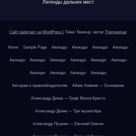
Легенды дальних мест
Сайт работает на WordPress
|
Тема: Newsup, автор
Themeansar
Home
Sample Page
Авокадо
Авокадо
Авокадо
Авокадо
Авокадо
Авокадо
Авокадо
Авокадо
Авокадо
Авокадо
Авокадо
Авокадо
Авокадо
Авокадо
Авторам и правообладателям
Айзек Азимов — Основание
Александр Дюма — Граф Монте-Кристо
Александр Дюма — Три мушкетёра
Александр Пушкин — Евгений Онегин