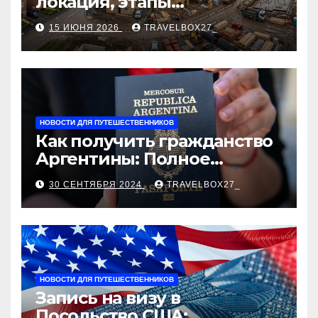
локация, этапы
строительства, проверка
15 ИЮНЯ 2026
TRAVELBOX27_
застройщика, сценарии
оформления сделки и
рыночные ориентиры
НОВОСТИ ДЛЯ ПУТЕШЕСТВЕННИКОВ
Как получить гражданство
Аргентины: Полное
руководство
30 СЕНТЯБРЯ 2024
TRAVELBOX27_
НОВОСТИ ДЛЯ ПУТЕШЕСТВЕННИКОВ
Запись на визу в
Посольство США: