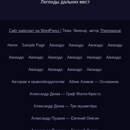
Легенды дальних мест
Сайт работает на WordPress
|
Тема: Newsup, автор
Themeansar
Home
Sample Page
Авокадо
Авокадо
Авокадо
Авокадо
Авокадо
Авокадо
Авокадо
Авокадо
Авокадо
Авокадо
Авокадо
Авокадо
Авокадо
Авокадо
Авторам и правообладателям
Айзек Азимов — Основание
Александр Дюма — Граф Монте-Кристо
Александр Дюма — Три мушкетёра
Александр Пушкин — Евгений Онегин