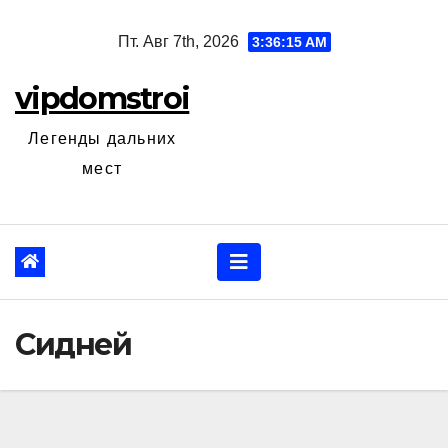
Перейти
Пт. Авг 7th, 2026
3:36:16 AM
к
содержанию
vipdomstroi
Легенды дальних
мест
Сидней