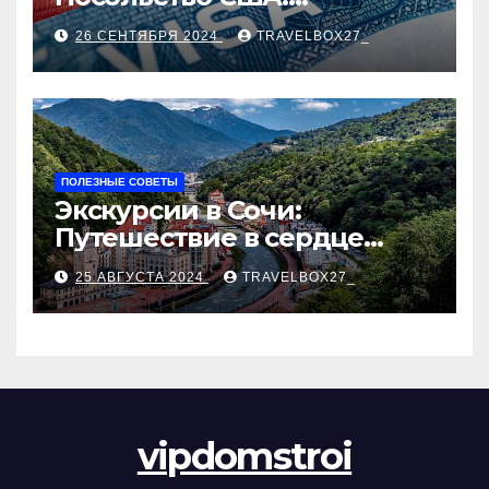
Пошаговое руководство
26 СЕНТЯБРЯ 2024
TRAVELBOX27_
ПОЛЕЗНЫЕ СОВЕТЫ
Экскурсии в Сочи:
Путешествие в сердце
Черноморского курорта
25 АВГУСТА 2024
TRAVELBOX27_
vipdomstroi