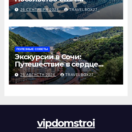
Пошаговое руководство
26 СЕНТЯБРЯ 2024
TRAVELBOX27_
ПОЛЕЗНЫЕ СОВЕТЫ
Экскурсии в Сочи:
Путешествие в сердце
Черноморского курорта
25 АВГУСТА 2024
TRAVELBOX27_
vipdomstroi