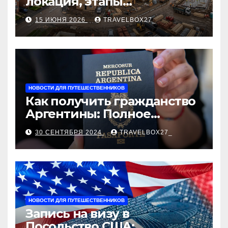
локация, этапы
строительства, проверка
15 ИЮНЯ 2026
TRAVELBOX27_
застройщика, сценарии
оформления сделки и
рыночные ориентиры
НОВОСТИ ДЛЯ ПУТЕШЕСТВЕННИКОВ
Как получить гражданство
Аргентины: Полное
руководство
30 СЕНТЯБРЯ 2024
TRAVELBOX27_
НОВОСТИ ДЛЯ ПУТЕШЕСТВЕННИКОВ
Запись на визу в
Посольство США: