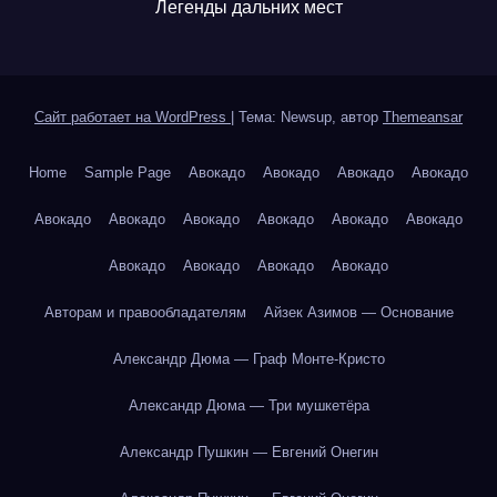
Легенды дальних мест
Сайт работает на WordPress
|
Тема: Newsup, автор
Themeansar
Home
Sample Page
Авокадо
Авокадо
Авокадо
Авокадо
Авокадо
Авокадо
Авокадо
Авокадо
Авокадо
Авокадо
Авокадо
Авокадо
Авокадо
Авокадо
Авторам и правообладателям
Айзек Азимов — Основание
Александр Дюма — Граф Монте-Кристо
Александр Дюма — Три мушкетёра
Александр Пушкин — Евгений Онегин