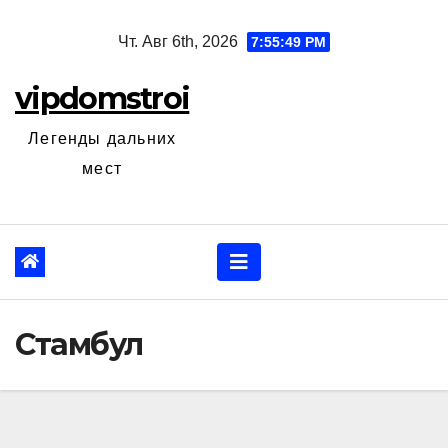
Перейти
Чт. Авг 6th, 2026
7:55:51 PM
к
содержанию
vipdomstroi
Легенды дальних
мест
Стамбул