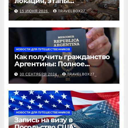
локация, этапы
строительства, проверка
15 ИЮНЯ 2026
TRAVELBOX27_
застройщика, сценарии
оформления сделки и
рыночные ориентиры
НОВОСТИ ДЛЯ ПУТЕШЕСТВЕННИКОВ
Как получить гражданство
Аргентины: Полное
руководство
30 СЕНТЯБРЯ 2024
TRAVELBOX27_
НОВОСТИ ДЛЯ ПУТЕШЕСТВЕННИКОВ
Запись на визу в
Посольство США: