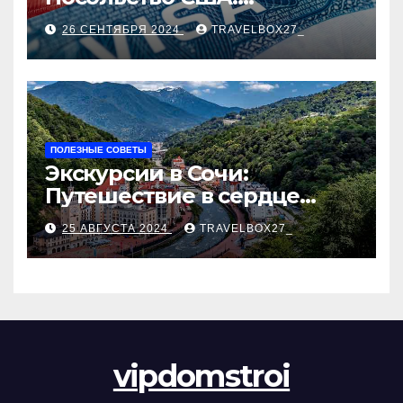
Пошаговое руководство
26 СЕНТЯБРЯ 2024
TRAVELBOX27_
ПОЛЕЗНЫЕ СОВЕТЫ
Экскурсии в Сочи:
Путешествие в сердце
Черноморского курорта
25 АВГУСТА 2024
TRAVELBOX27_
vipdomstroi