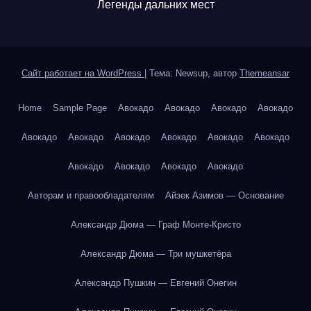
Легенды дальних мест
Сайт работает на WordPress
|
Тема: Newsup, автор
Themeansar
Home
Sample Page
Авокадо
Авокадо
Авокадо
Авокадо
Авокадо
Авокадо
Авокадо
Авокадо
Авокадо
Авокадо
Авокадо
Авокадо
Авокадо
Авокадо
Авторам и правообладателям
Айзек Азимов — Основание
Александр Дюма — Граф Монте-Кристо
Александр Дюма — Три мушкетёра
Александр Пушкин — Евгений Онегин