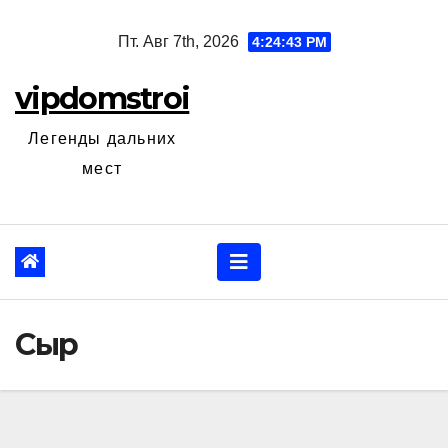
Перейти
Пт. Авг 7th, 2026
4:24:44 PM
к
содержанию
vipdomstroi
Легенды дальних
мест
Сыр