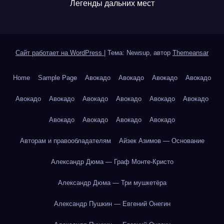
Легенды дальних мест
Сайт работает на WordPress
|
Тема: Newsup, автор
Themeansar
Home
Sample Page
Авокадо
Авокадо
Авокадо
Авокадо
Авокадо
Авокадо
Авокадо
Авокадо
Авокадо
Авокадо
Авокадо
Авокадо
Авокадо
Авокадо
Авторам и правообладателям
Айзек Азимов — Основание
Александр Дюма — Граф Монте-Кристо
Александр Дюма — Три мушкетёра
Александр Пушкин — Евгений Онегин