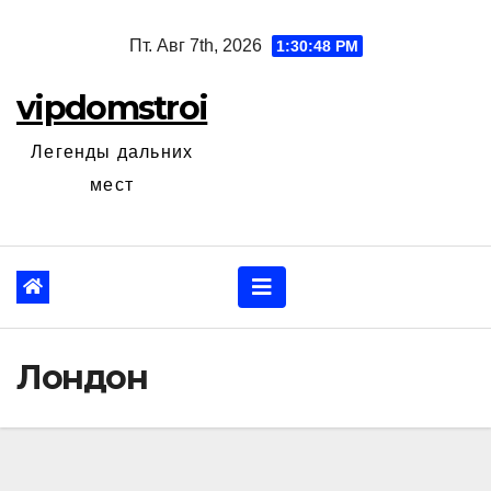
Перейти
Пт. Авг 7th, 2026
1:30:49 PM
к
содержанию
vipdomstroi
Легенды дальних
мест
Лондон