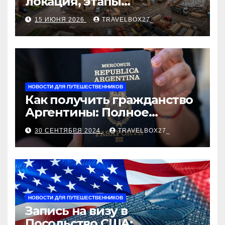
локация, этапы
строительства, проверка
15 ИЮНЯ 2026
TRAVELBOX27_
застройщика, сценарии
оформления сделки и
рыночные ориентиры
НОВОСТИ ДЛЯ ПУТЕШЕСТВЕННИКОВ
Как получить гражданство
Аргентины: Полное
руководство
30 СЕНТЯБРЯ 2024
TRAVELBOX27_
НОВОСТИ ДЛЯ ПУТЕШЕСТВЕННИКОВ
Запись на визу в
Посольство США: