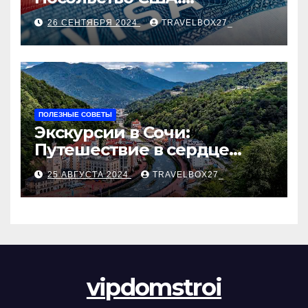
Пошаговое руководство
26 СЕНТЯБРЯ 2024
TRAVELBOX27_
ПОЛЕЗНЫЕ СОВЕТЫ
Экскурсии в Сочи:
Путешествие в сердце
Черноморского курорта
25 АВГУСТА 2024
TRAVELBOX27_
vipdomstroi