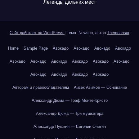
Легенды дальних мест
Сайт работает на WordPress
|
Тема: Newsup, автор
Themeansar
Home
Sample Page
Авокадо
Авокадо
Авокадо
Авокадо
Авокадо
Авокадо
Авокадо
Авокадо
Авокадо
Авокадо
Авокадо
Авокадо
Авокадо
Авокадо
Авторам и правообладателям
Айзек Азимов — Основание
Александр Дюма — Граф Монте-Кристо
Александр Дюма — Три мушкетёра
Александр Пушкин — Евгений Онегин