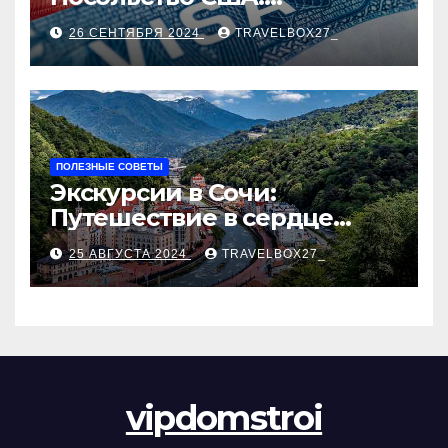
Пошаговое руководство
26 СЕНТЯБРЯ 2024
TRAVELBOX27_
ПОЛЕЗНЫЕ СОВЕТЫ
Экскурсии в Сочи:
Путешествие в сердце
Черноморского курорта
25 АВГУСТА 2024
TRAVELBOX27_
vipdomstroi