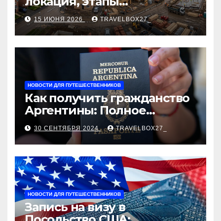
локация, этапы
строительства, проверка
15 ИЮНЯ 2026
TRAVELBOX27_
застройщика, сценарии
оформления сделки и
рыночные ориентиры
НОВОСТИ ДЛЯ ПУТЕШЕСТВЕННИКОВ
Как получить гражданство
Аргентины: Полное
руководство
30 СЕНТЯБРЯ 2024
TRAVELBOX27_
НОВОСТИ ДЛЯ ПУТЕШЕСТВЕННИКОВ
Запись на визу в
Посольство США: