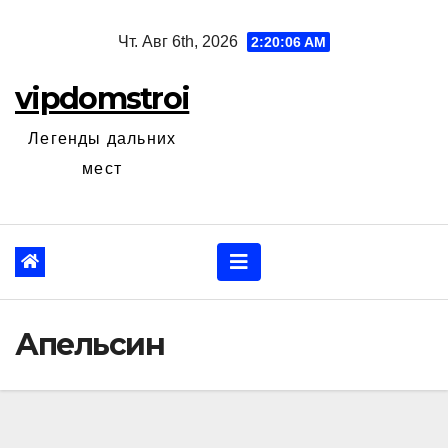
Перейти
Чт. Авг 6th, 2026
2:20:07 AM
к
содержанию
vipdomstroi
Легенды дальних
мест
Апельсин