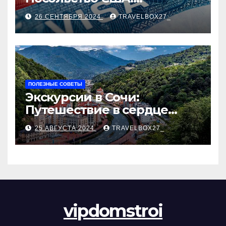
Пошаговое руководство
26 СЕНТЯБРЯ 2024
TRAVELBOX27_
ПОЛЕЗНЫЕ СОВЕТЫ
Экскурсии в Сочи:
Путешествие в сердце
Черноморского курорта
25 АВГУСТА 2024
TRAVELBOX27_
vipdomstroi