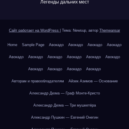
Легенды дальних мест
Сайт работает на WordPress
|
Тема: Newsup, автор
Themeansar
Home
Sample Page
Авокадо
Авокадо
Авокадо
Авокадо
Авокадо
Авокадо
Авокадо
Авокадо
Авокадо
Авокадо
Авокадо
Авокадо
Авокадо
Авокадо
Авторам и правообладателям
Айзек Азимов — Основание
Александр Дюма — Граф Монте-Кристо
Александр Дюма — Три мушкетёра
Александр Пушкин — Евгений Онегин