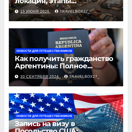
локация, этапы
строительства, проверка
15 ИЮНЯ 2026
TRAVELBOX27_
застройщика, сценарии
оформления сделки и
рыночные ориентиры
НОВОСТИ ДЛЯ ПУТЕШЕСТВЕННИКОВ
Как получить гражданство
Аргентины: Полное
руководство
30 СЕНТЯБРЯ 2024
TRAVELBOX27_
НОВОСТИ ДЛЯ ПУТЕШЕСТВЕННИКОВ
Запись на визу в
Посольство США: