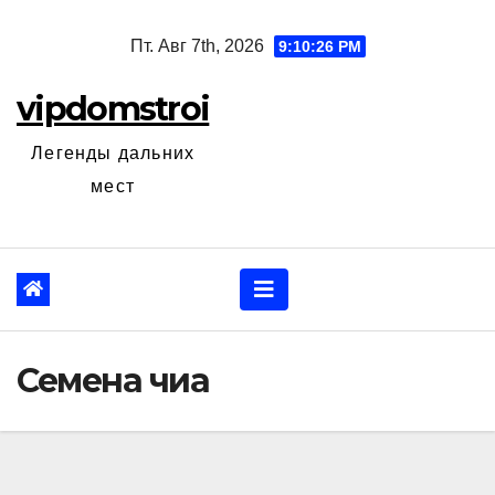
Перейти
Пт. Авг 7th, 2026
9:10:28 PM
к
содержанию
vipdomstroi
Легенды дальних
мест
Семена чиа