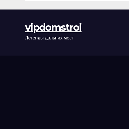
сценарии
оформления
сделки и
vipdomstroi
рыночные
ориентиры
Легенды дальних мест