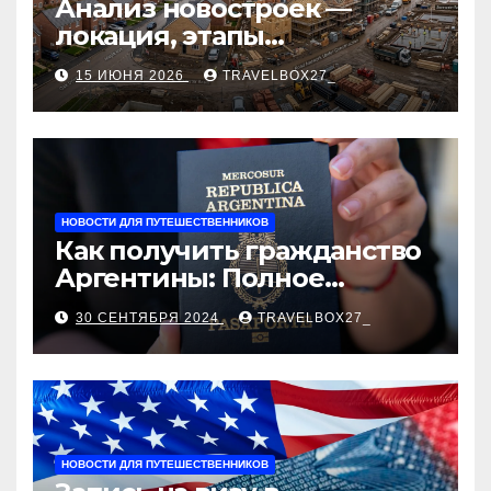
Анализ новостроек —
локация, этапы
строительства, проверка
15 ИЮНЯ 2026
TRAVELBOX27_
застройщика, сценарии
оформления сделки и
рыночные ориентиры
НОВОСТИ ДЛЯ ПУТЕШЕСТВЕННИКОВ
Как получить гражданство
Аргентины: Полное
руководство
30 СЕНТЯБРЯ 2024
TRAVELBOX27_
НОВОСТИ ДЛЯ ПУТЕШЕСТВЕННИКОВ