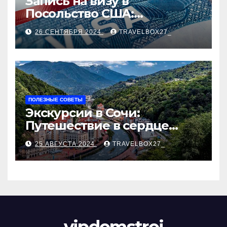
Запись на визу в
Посольство США:
Пошаговое руководство
26 СЕНТЯБРЯ 2024
TRAVELBOX27_
ПОЛЕЗНЫЕ СОВЕТЫ
Экскурсии в Сочи:
Путешествие в сердце
Черноморского курорта
25 АВГУСТА 2024
TRAVELBOX27_