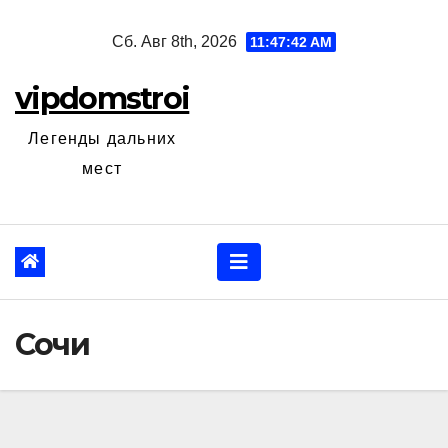
Перейти
Сб. Авг 8th, 2026
11:47:43 AM
к
содержанию
vipdomstroi
Легенды дальних
мест
Сочи