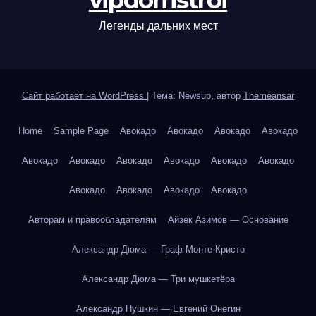
vipdomstroi
Легенды дальних мест
Сайт работает на WordPress
|
Тема: Newsup, автор
Themeansar
Home
Sample Page
Авокадо
Авокадо
Авокадо
Авокадо
Авокадо
Авокадо
Авокадо
Авокадо
Авокадо
Авокадо
Авокадо
Авокадо
Авокадо
Авокадо
Авторам и правообладателям
Айзек Азимов — Основание
Александр Дюма — Граф Монте-Кристо
Александр Дюма — Три мушкетёра
Александр Пушкин — Евгений Онегин