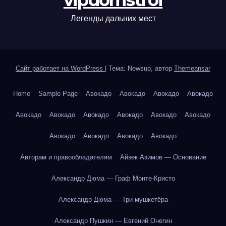
vipdomstroi
Легенды дальних мест
Сайт работает на WordPress
|
Тема: Newsup, автор
Themeansar
Home
Sample Page
Авокадо
Авокадо
Авокадо
Авокадо
Авокадо
Авокадо
Авокадо
Авокадо
Авокадо
Авокадо
Авокадо
Авокадо
Авокадо
Авокадо
Авторам и правообладателям
Айзек Азимов — Основание
Александр Дюма — Граф Монте-Кристо
Александр Дюма — Три мушкетёра
Александр Пушкин — Евгений Онегин