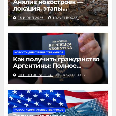
Анализ новостроек —
локация, этапы
строительства, проверка
15 ИЮНЯ 2026
TRAVELBOX27_
застройщика, сценарии
оформления сделки и
рыночные ориентиры
НОВОСТИ ДЛЯ ПУТЕШЕСТВЕННИКОВ
Как получить гражданство
Аргентины: Полное
руководство
30 СЕНТЯБРЯ 2024
TRAVELBOX27_
НОВОСТИ ДЛЯ ПУТЕШЕСТВЕННИКОВ