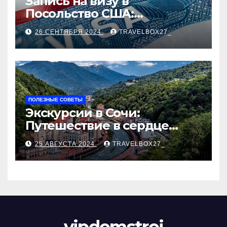
Запись на визу в
Посольство США:
Пошаговое руководство
26 СЕНТЯБРЯ 2024
TRAVELBOX27_
ПОЛЕЗНЫЕ СОВЕТЫ
Экскурсии в Сочи:
Путешествие в сердце
Черноморского курорта
25 АВГУСТА 2024
TRAVELBOX27_