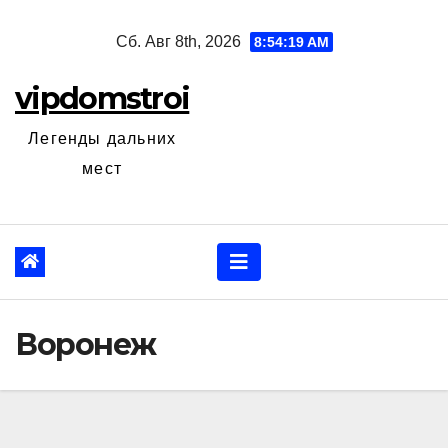
Перейти
Сб. Авг 8th, 2026
8:54:20 AM
к
содержанию
vipdomstroi
Легенды дальних
мест
Воронеж