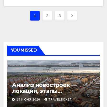
Пагинация
1
2
3
записей
YOU MISSED
Анализ новостроек —
локация, этапы
строительства, проверка
15 ИЮНЯ 2026
TRAVELBOX27_
застройщика, сценарии