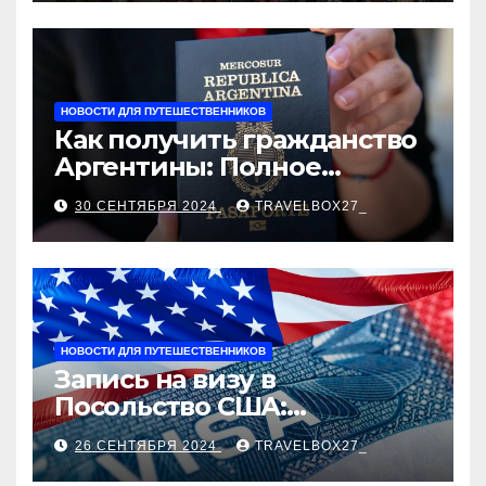
оформления сделки и
рыночные ориентиры
НОВОСТИ ДЛЯ ПУТЕШЕСТВЕННИКОВ
Как получить гражданство
Аргентины: Полное
руководство
30 СЕНТЯБРЯ 2024
TRAVELBOX27_
НОВОСТИ ДЛЯ ПУТЕШЕСТВЕННИКОВ
Запись на визу в
Посольство США:
Пошаговое руководство
26 СЕНТЯБРЯ 2024
TRAVELBOX27_