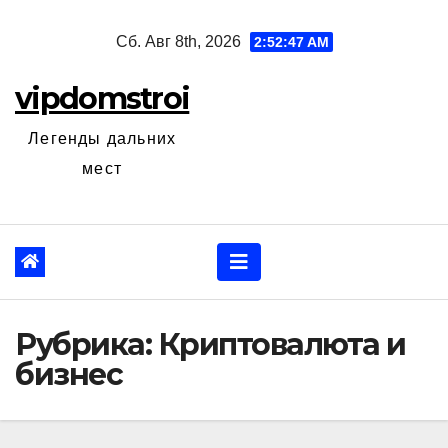
Перейти
Сб. Авг 8th, 2026
2:52:48 AM
к
содержанию
vipdomstroi
Легенды дальних
мест
Рубрика:
Криптовалюта и
бизнес