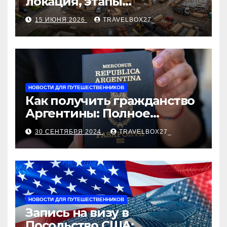
локация, этапы
строительства, проверка
15 ИЮНЯ 2026
TRAVELBOX27_
застройщика, сценарии
оформления сделки и
рыночные ориентиры
НОВОСТИ ДЛЯ ПУТЕШЕСТВЕННИКОВ
Как получить гражданство
Аргентины: Полное
руководство
30 СЕНТЯБРЯ 2024
TRAVELBOX27_
НОВОСТИ ДЛЯ ПУТЕШЕСТВЕННИКОВ
Запись на визу в
Посольство США: