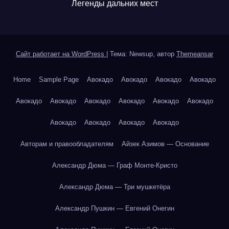
Легенды дальних мест
Сайт работает на WordPress
|
Тема: Newsup, автор
Themeansar
Home
Sample Page
Авокадо
Авокадо
Авокадо
Авокадо
Авокадо
Авокадо
Авокадо
Авокадо
Авокадо
Авокадо
Авокадо
Авокадо
Авокадо
Авокадо
Авторам и правообладателям
Айзек Азимов — Основание
Александр Дюма — Граф Монте-Кристо
Александр Дюма — Три мушкетёра
Александр Пушкин — Евгений Онегин