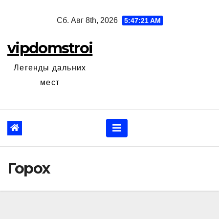
Перейти
Сб. Авг 8th, 2026
5:47:22 AM
к
содержанию
vipdomstroi
Легенды дальних
мест
Горох