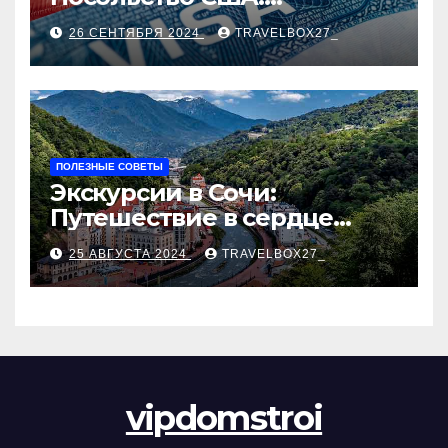
Пошаговое руководство
26 СЕНТЯБРЯ 2024
TRAVELBOX27_
ПОЛЕЗНЫЕ СОВЕТЫ
Экскурсии в Сочи:
Путешествие в сердце
Черноморского курорта
25 АВГУСТА 2024
TRAVELBOX27_
vipdomstroi