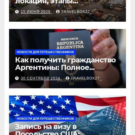
локация, этапы
строительства, проверка
15 ИЮНЯ 2026
TRAVELBOX27_
застройщика, сценарии
оформления сделки и
рыночные ориентиры
НОВОСТИ ДЛЯ ПУТЕШЕСТВЕННИКОВ
Как получить гражданство
Аргентины: Полное
руководство
30 СЕНТЯБРЯ 2024
TRAVELBOX27_
НОВОСТИ ДЛЯ ПУТЕШЕСТВЕННИКОВ
Запись на визу в
Посольство США: