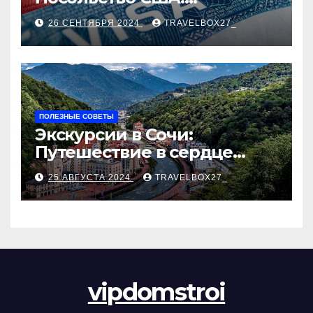
Пошаговое руководство
26 СЕНТЯБРЯ 2024
TRAVELBOX27_
ПОЛЕЗНЫЕ СОВЕТЫ
Экскурсии в Сочи:
Путешествие в сердце
Черноморского курорта
25 АВГУСТА 2024
TRAVELBOX27_
vipdomstroi