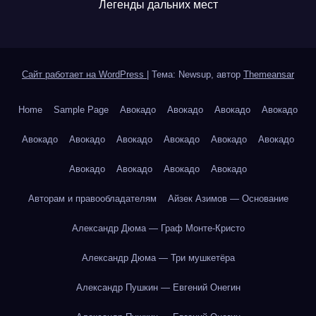
Легенды дальних мест
Сайт работает на WordPress
|
Тема: Newsup, автор
Themeansar
Home
Sample Page
Авокадо
Авокадо
Авокадо
Авокадо
Авокадо
Авокадо
Авокадо
Авокадо
Авокадо
Авокадо
Авокадо
Авокадо
Авокадо
Авокадо
Авторам и правообладателям
Айзек Азимов — Основание
Александр Дюма — Граф Монте-Кристо
Александр Дюма — Три мушкетёра
Александр Пушкин — Евгений Онегин