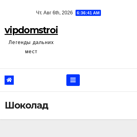
Перейти
Чт. Авг 6th, 2026
6:36:42 AM
к
содержанию
vipdomstroi
Легенды дальних
мест
Шоколад