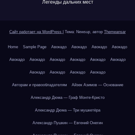
Легенды дальних мест
Сайт работает на WordPress
|
Тема: Newsup, автор
Themeansar
Home
Sample Page
Авокадо
Авокадо
Авокадо
Авокадо
Авокадо
Авокадо
Авокадо
Авокадо
Авокадо
Авокадо
Авокадо
Авокадо
Авокадо
Авокадо
Авторам и правообладателям
Айзек Азимов — Основание
Александр Дюма — Граф Монте-Кристо
Александр Дюма — Три мушкетёра
Александр Пушкин — Евгений Онегин