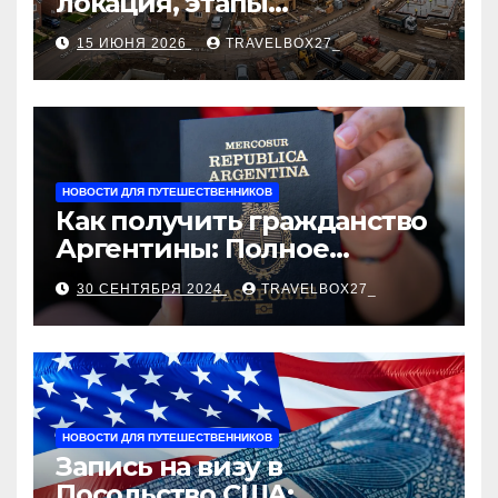
локация, этапы
строительства, проверка
15 ИЮНЯ 2026
TRAVELBOX27_
застройщика, сценарии
оформления сделки и
рыночные ориентиры
НОВОСТИ ДЛЯ ПУТЕШЕСТВЕННИКОВ
Как получить гражданство
Аргентины: Полное
руководство
30 СЕНТЯБРЯ 2024
TRAVELBOX27_
НОВОСТИ ДЛЯ ПУТЕШЕСТВЕННИКОВ
Запись на визу в
Посольство США: