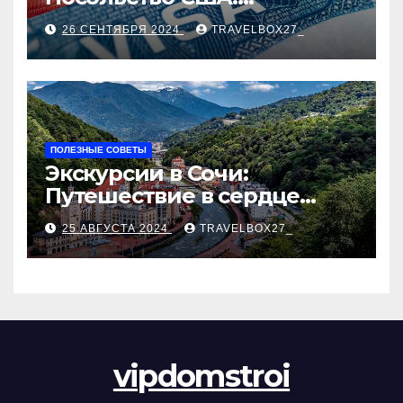
Пошаговое руководство
26 СЕНТЯБРЯ 2024
TRAVELBOX27_
ПОЛЕЗНЫЕ СОВЕТЫ
Экскурсии в Сочи:
Путешествие в сердце
Черноморского курорта
25 АВГУСТА 2024
TRAVELBOX27_
vipdomstroi