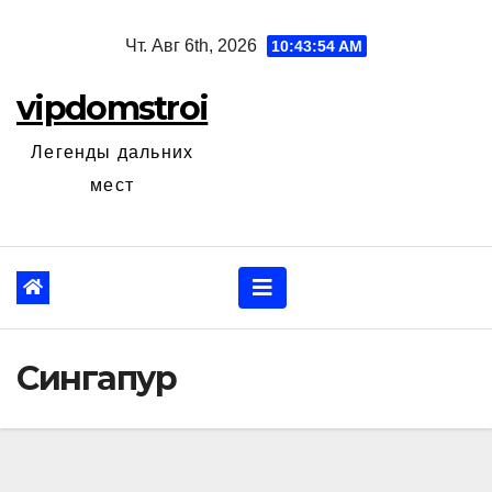
Перейти
Чт. Авг 6th, 2026
10:43:56 AM
к
содержанию
vipdomstroi
Легенды дальних
мест
Сингапур