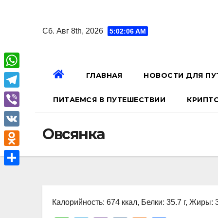
Перейти
к
Сб. Авг 8th, 2026
5:02:07 AM
содержанию
ГЛАВНАЯ
НОВОСТИ ДЛЯ ПУ
W
h
T
ПИТАЕМСЯ В ПУТЕШЕСТВИИ
КРИПТ
a
e
V
t
l
Овсянка
i
V
s
e
b
K
A
O
g
e
p
d
r
О
r
p
n
a
т
o
Калорийность: 674 ккал, Белки: 35.7 г, Жиры: 3
m
п
k