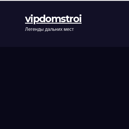
оформления
сделки и
vipdomstroi
рыночные
ориентиры
Легенды дальних мест