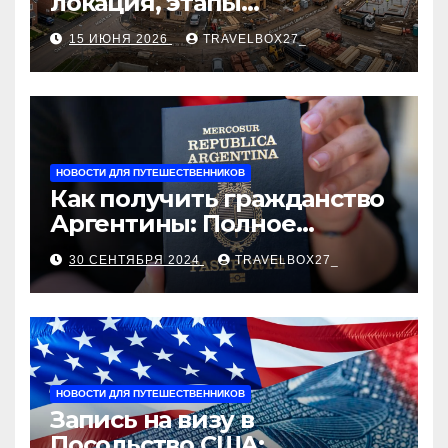
локация, этапы
строительства, проверка
15 ИЮНЯ 2026
TRAVELBOX27_
застройщика, сценарии
оформления сделки и
рыночные ориентиры
НОВОСТИ ДЛЯ ПУТЕШЕСТВЕННИКОВ
Как получить гражданство
Аргентины: Полное
руководство
30 СЕНТЯБРЯ 2024
TRAVELBOX27_
НОВОСТИ ДЛЯ ПУТЕШЕСТВЕННИКОВ
Запись на визу в
Посольство США: