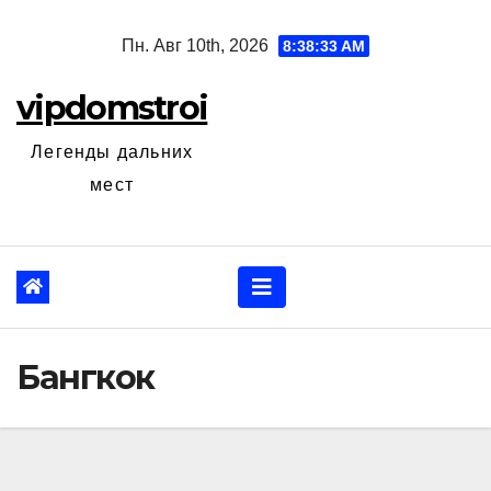
Перейти
Пн. Авг 10th, 2026
8:38:34 AM
к
содержанию
vipdomstroi
Легенды дальних
мест
Бангкок