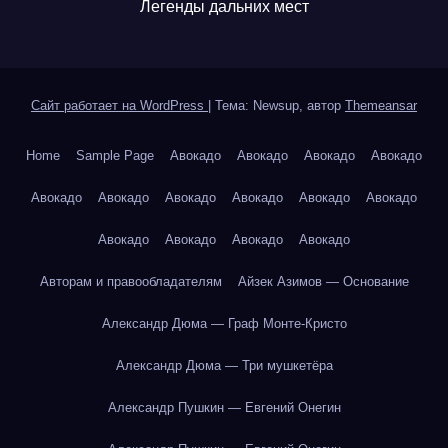
Легенды дальних мест
Сайт работает на WordPress
|
Тема: Newsup, автор
Themeansar
Home
Sample Page
Авокадо
Авокадо
Авокадо
Авокадо
Авокадо
Авокадо
Авокадо
Авокадо
Авокадо
Авокадо
Авокадо
Авокадо
Авокадо
Авокадо
Авторам и правообладателям
Айзек Азимов — Основание
Александр Дюма — Граф Монте-Кристо
Александр Дюма — Три мушкетёра
Александр Пушкин — Евгений Онегин