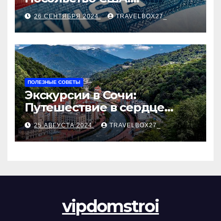
Пошаговое руководство
26 СЕНТЯБРЯ 2024
TRAVELBOX27_
ПОЛЕЗНЫЕ СОВЕТЫ
Экскурсии в Сочи:
Путешествие в сердце
Черноморского курорта
25 АВГУСТА 2024
TRAVELBOX27_
vipdomstroi