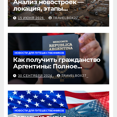
Анализ новостроек —
локация, этапы
строительства, проверка
15 ИЮНЯ 2026
TRAVELBOX27_
застройщика, сценарии
оформления сделки и
рыночные ориентиры
НОВОСТИ ДЛЯ ПУТЕШЕСТВЕННИКОВ
Как получить гражданство
Аргентины: Полное
руководство
30 СЕНТЯБРЯ 2024
TRAVELBOX27_
НОВОСТИ ДЛЯ ПУТЕШЕСТВЕННИКОВ