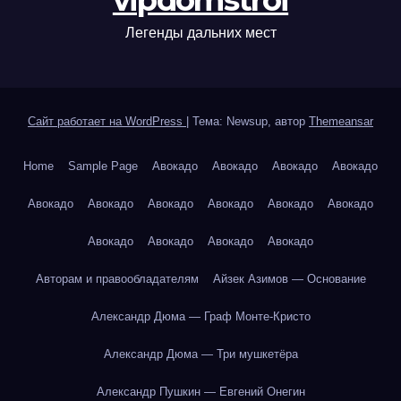
vipdomstroi
Легенды дальних мест
Сайт работает на WordPress
|
Тема: Newsup, автор
Themeansar
Home
Sample Page
Авокадо
Авокадо
Авокадо
Авокадо
Авокадо
Авокадо
Авокадо
Авокадо
Авокадо
Авокадо
Авокадо
Авокадо
Авокадо
Авокадо
Авторам и правообладателям
Айзек Азимов — Основание
Александр Дюма — Граф Монте-Кристо
Александр Дюма — Три мушкетёра
Александр Пушкин — Евгений Онегин