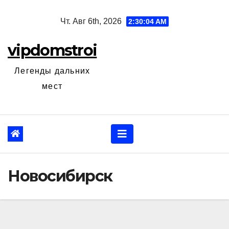
Перейти
Чт. Авг 6th, 2026
2:30:05 AM
к
содержанию
vipdomstroi
Легенды дальних
мест
Новосибирск