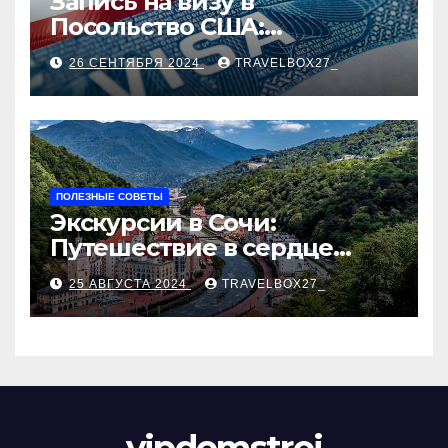
Запись на визу в
Посольство США:
Пошаговое руководство
26 СЕНТЯБРЯ 2024
TRAVELBOX27_
ПОЛЕЗНЫЕ СОВЕТЫ
Экскурсии в Сочи:
Путешествие в сердце
Черноморского курорта
25 АВГУСТА 2024
TRAVELBOX27_