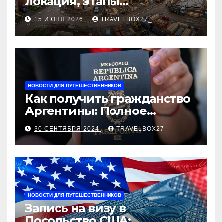
локация, этапы
строительства, проверка
15 ИЮНЯ 2026
TRAVELBOX27_
застройщика, сценарии
оформления сделки и
рыночные ориентиры
НОВОСТИ ДЛЯ ПУТЕШЕСТВЕННИКОВ
Как получить гражданство
Аргентины: Полное
руководство
30 СЕНТЯБРЯ 2024
TRAVELBOX27_
НОВОСТИ ДЛЯ ПУТЕШЕСТВЕННИКОВ
Запись на визу в
Посольство США: