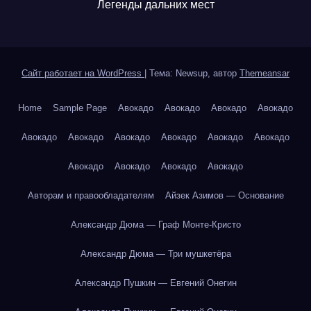
Легенды дальних мест
Сайт работает на WordPress
|
Тема: Newsup, автор
Themeansar
Home
Sample Page
Авокадо
Авокадо
Авокадо
Авокадо
Авокадо
Авокадо
Авокадо
Авокадо
Авокадо
Авокадо
Авокадо
Авокадо
Авокадо
Авокадо
Авторам и правообладателям
Айзек Азимов — Основание
Александр Дюма — Граф Монте-Кристо
Александр Дюма — Три мушкетёра
Александр Пушкин — Евгений Онегин