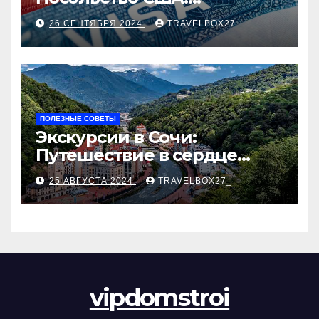
Пошаговое руководство
26 СЕНТЯБРЯ 2024
TRAVELBOX27_
ПОЛЕЗНЫЕ СОВЕТЫ
Экскурсии в Сочи:
Путешествие в сердце
Черноморского курорта
25 АВГУСТА 2024
TRAVELBOX27_
vipdomstroi