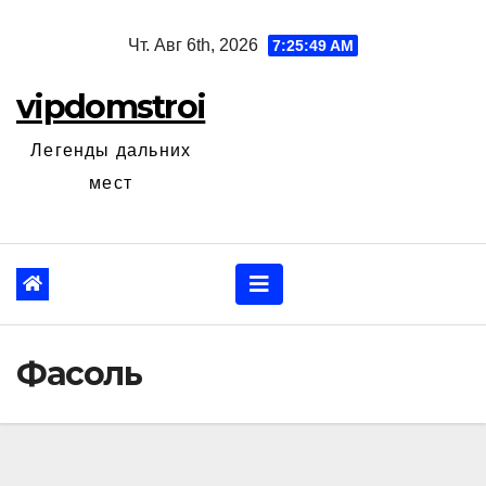
Перейти
Чт. Авг 6th, 2026
7:25:50 AM
к
содержанию
vipdomstroi
Легенды дальних
мест
Фасоль