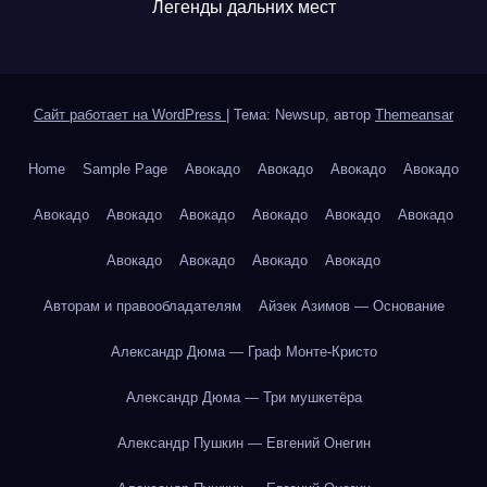
Легенды дальних мест
Сайт работает на WordPress
|
Тема: Newsup, автор
Themeansar
Home
Sample Page
Авокадо
Авокадо
Авокадо
Авокадо
Авокадо
Авокадо
Авокадо
Авокадо
Авокадо
Авокадо
Авокадо
Авокадо
Авокадо
Авокадо
Авторам и правообладателям
Айзек Азимов — Основание
Александр Дюма — Граф Монте-Кристо
Александр Дюма — Три мушкетёра
Александр Пушкин — Евгений Онегин