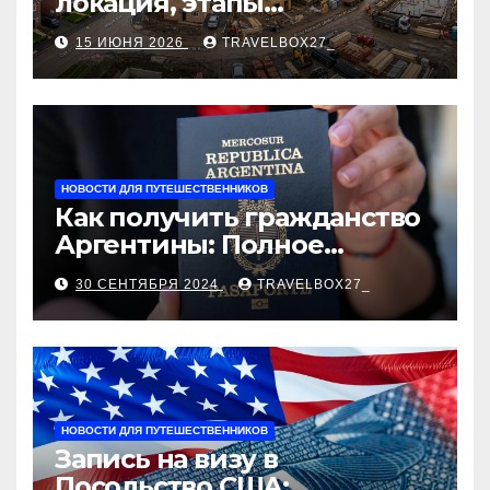
локация, этапы
строительства, проверка
15 ИЮНЯ 2026
TRAVELBOX27_
застройщика, сценарии
оформления сделки и
рыночные ориентиры
НОВОСТИ ДЛЯ ПУТЕШЕСТВЕННИКОВ
Как получить гражданство
Аргентины: Полное
руководство
30 СЕНТЯБРЯ 2024
TRAVELBOX27_
НОВОСТИ ДЛЯ ПУТЕШЕСТВЕННИКОВ
Запись на визу в
Посольство США: