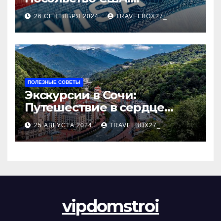
Пошаговое руководство
26 СЕНТЯБРЯ 2024
TRAVELBOX27_
ПОЛЕЗНЫЕ СОВЕТЫ
Экскурсии в Сочи:
Путешествие в сердце
Черноморского курорта
25 АВГУСТА 2024
TRAVELBOX27_
vipdomstroi