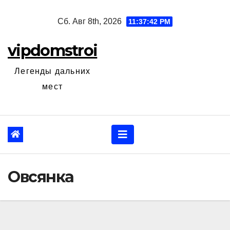
Перейти
Сб. Авг 8th, 2026
11:37:43 PM
к
содержанию
vipdomstroi
Легенды дальних
мест
Овсянка