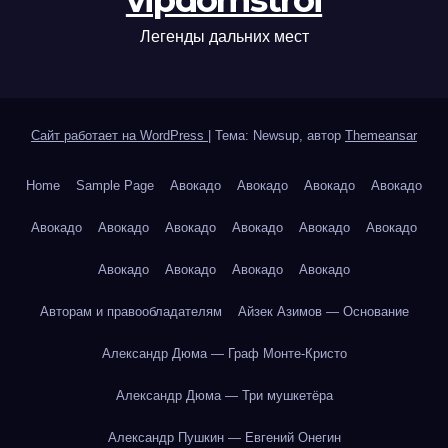
vipdomstroi
Легенды дальних мест
Сайт работает на WordPress
|
Тема: Newsup, автор
Themeansar
Home
Sample Page
Авокадо
Авокадо
Авокадо
Авокадо
Авокадо
Авокадо
Авокадо
Авокадо
Авокадо
Авокадо
Авокадо
Авокадо
Авокадо
Авокадо
Авторам и правообладателям
Айзек Азимов — Основание
Александр Дюма — Граф Монте-Кристо
Александр Дюма — Три мушкетёра
Александр Пушкин — Евгений Онегин