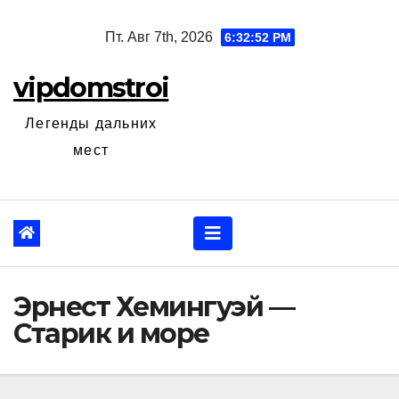
Перейти
Пт. Авг 7th, 2026
6:32:53 PM
к
содержанию
vipdomstroi
Легенды дальних
мест
Эрнест Хемингуэй —
Старик и море