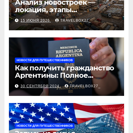
Анализ новостроек —
локация, этапы
строительства, проверка
15 ИЮНЯ 2026
TRAVELBOX27_
застройщика, сценарии
оформления сделки и
рыночные ориентиры
НОВОСТИ ДЛЯ ПУТЕШЕСТВЕННИКОВ
Как получить гражданство
Аргентины: Полное
руководство
30 СЕНТЯБРЯ 2024
TRAVELBOX27_
НОВОСТИ ДЛЯ ПУТЕШЕСТВЕННИКОВ