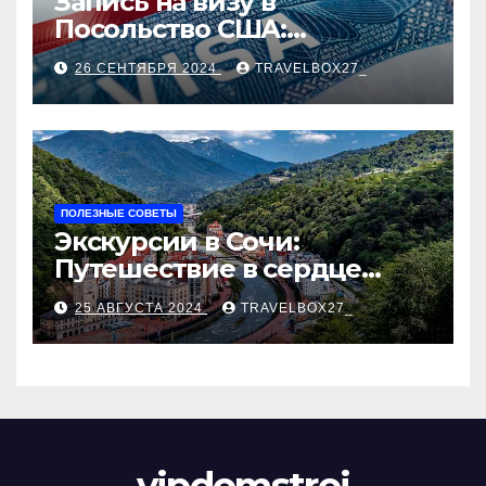
Запись на визу в
Посольство США:
Пошаговое руководство
26 СЕНТЯБРЯ 2024
TRAVELBOX27_
ПОЛЕЗНЫЕ СОВЕТЫ
Экскурсии в Сочи:
Путешествие в сердце
Черноморского курорта
25 АВГУСТА 2024
TRAVELBOX27_