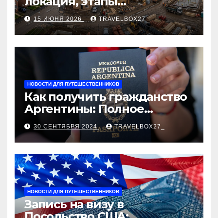
локация, этапы
строительства, проверка
15 ИЮНЯ 2026
TRAVELBOX27_
застройщика, сценарии
оформления сделки и
рыночные ориентиры
НОВОСТИ ДЛЯ ПУТЕШЕСТВЕННИКОВ
Как получить гражданство
Аргентины: Полное
руководство
30 СЕНТЯБРЯ 2024
TRAVELBOX27_
НОВОСТИ ДЛЯ ПУТЕШЕСТВЕННИКОВ
Запись на визу в
Посольство США: