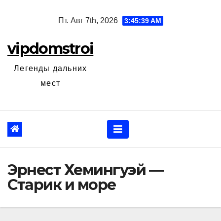
Перейти
Пт. Авг 7th, 2026
3:45:40 AM
к
содержанию
vipdomstroi
Легенды дальних
мест
Эрнест Хемингуэй —
Старик и море