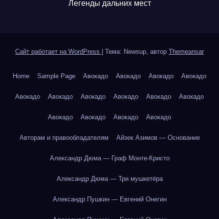
Легенды дальних мест
Сайт работает на WordPress
|
Тема: Newsup, автор
Themeansar
Home
Sample Page
Авокадо
Авокадо
Авокадо
Авокадо
Авокадо
Авокадо
Авокадо
Авокадо
Авокадо
Авокадо
Авокадо
Авокадо
Авокадо
Авокадо
Авторам и правообладателям
Айзек Азимов — Основание
Александр Дюма — Граф Монте-Кристо
Александр Дюма — Три мушкетёра
Александр Пушкин — Евгений Онегин