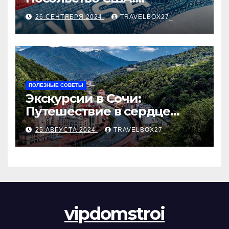
Пошаговое руководство
26 СЕНТЯБРЯ 2024
TRAVELBOX27_
ПОЛЕЗНЫЕ СОВЕТЫ
Экскурсии в Сочи:
Путешествие в сердце
Черноморского курорта
25 АВГУСТА 2024
TRAVELBOX27_
vipdomstroi