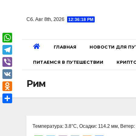
Перейти
к
Сб. Авг 8th, 2026
12:36:19 PM
содержанию
ГЛАВНАЯ
НОВОСТИ ДЛЯ ПУ
W
h
T
ПИТАЕМСЯ В ПУТЕШЕСТВИИ
КРИПТ
a
e
V
t
l
Рим
i
V
s
e
b
K
A
O
g
e
p
d
r
О
r
p
n
a
т
o
Температура: 3.8°C, Осадки: 114.2 мм, Ветер:
m
п
k