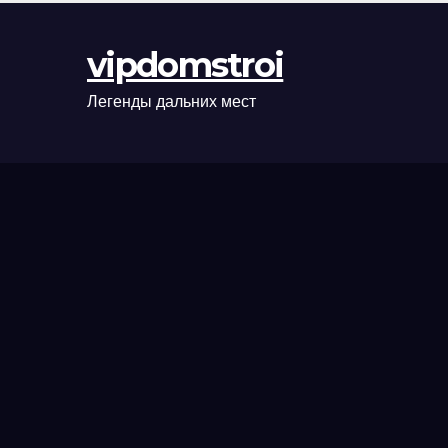
оформления
сделки и
vipdomstroi
рыночные
ориентиры
Легенды дальних мест