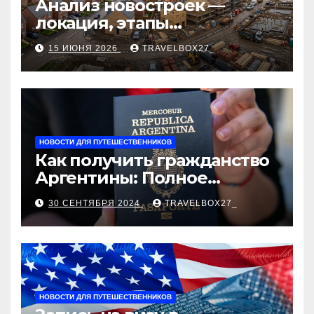
Анализ новостроек —
локация, этапы
строительства, проверка
15 ИЮНЯ 2026
TRAVELBOX27_
застройщика, сценарии
оформления сделки и
рыночные ориентиры
НОВОСТИ ДЛЯ ПУТЕШЕСТВЕННИКОВ
Как получить гражданство
Аргентины: Полное
руководство
30 СЕНТЯБРЯ 2024
TRAVELBOX27_
НОВОСТИ ДЛЯ ПУТЕШЕСТВЕННИКОВ