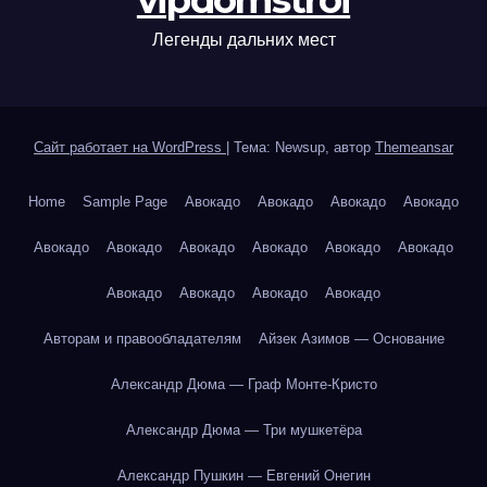
vipdomstroi
Легенды дальних мест
Сайт работает на WordPress
|
Тема: Newsup, автор
Themeansar
Home
Sample Page
Авокадо
Авокадо
Авокадо
Авокадо
Авокадо
Авокадо
Авокадо
Авокадо
Авокадо
Авокадо
Авокадо
Авокадо
Авокадо
Авокадо
Авторам и правообладателям
Айзек Азимов — Основание
Александр Дюма — Граф Монте-Кристо
Александр Дюма — Три мушкетёра
Александр Пушкин — Евгений Онегин