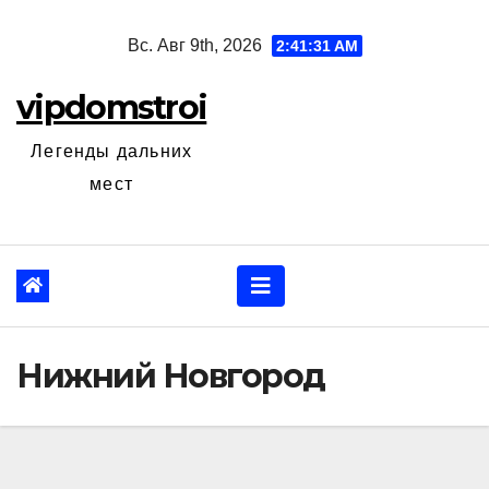
Перейти
Вс. Авг 9th, 2026
2:41:32 AM
к
содержанию
vipdomstroi
Легенды дальних
мест
Нижний Новгород