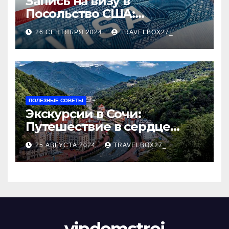
Запись на визу в
Посольство США:
Пошаговое руководство
26 СЕНТЯБРЯ 2024
TRAVELBOX27_
ПОЛЕЗНЫЕ СОВЕТЫ
Экскурсии в Сочи:
Путешествие в сердце
Черноморского курорта
25 АВГУСТА 2024
TRAVELBOX27_