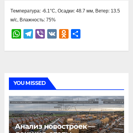
Температура: -6.1°C, Осадки: 48.7 мм, Ветер: 13.5
м/с, Влажность: 75%
W
T
Vi
V
O
О
h
el
b
K
d
тп
at
e
er
n
р
s
gr
o
а
A
a
kl
в
p
m
a
и
YOU MISSED
p
ss
ть
ni
ki
Анализ новостроек —