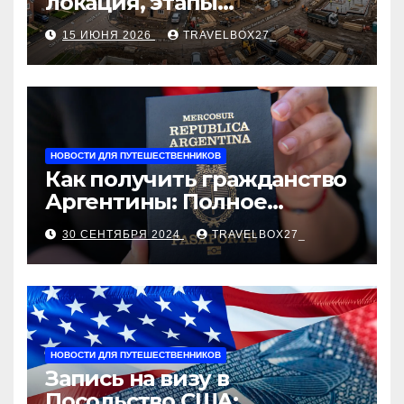
локация, этапы
строительства, проверка
15 ИЮНЯ 2026
TRAVELBOX27_
застройщика, сценарии
оформления сделки и
рыночные ориентиры
НОВОСТИ ДЛЯ ПУТЕШЕСТВЕННИКОВ
Как получить гражданство
Аргентины: Полное
руководство
30 СЕНТЯБРЯ 2024
TRAVELBOX27_
НОВОСТИ ДЛЯ ПУТЕШЕСТВЕННИКОВ
Запись на визу в
Посольство США: