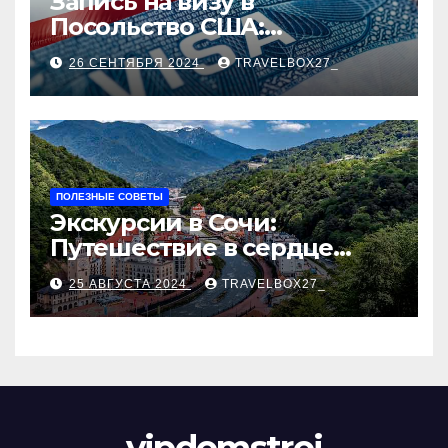
Запись на визу в
Посольство США:
Пошаговое руководство
26 СЕНТЯБРЯ 2024
TRAVELBOX27_
ПОЛЕЗНЫЕ СОВЕТЫ
Экскурсии в Сочи:
Путешествие в сердце
Черноморского курорта
25 АВГУСТА 2024
TRAVELBOX27_