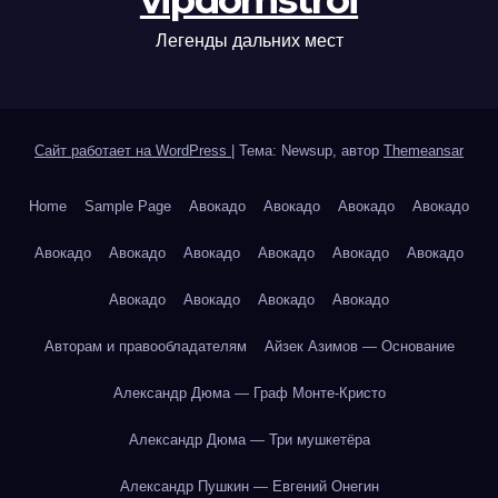
vipdomstroi
Легенды дальних мест
Сайт работает на WordPress
|
Тема: Newsup, автор
Themeansar
Home
Sample Page
Авокадо
Авокадо
Авокадо
Авокадо
Авокадо
Авокадо
Авокадо
Авокадо
Авокадо
Авокадо
Авокадо
Авокадо
Авокадо
Авокадо
Авторам и правообладателям
Айзек Азимов — Основание
Александр Дюма — Граф Монте-Кристо
Александр Дюма — Три мушкетёра
Александр Пушкин — Евгений Онегин