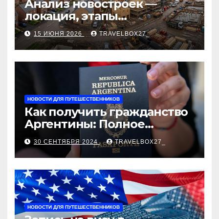
Анализ новостроек —
локация, этапы
строительства, проверка
15 ИЮНЯ 2026
TRAVELBOX27_
застройщика, сценарии
оформления сделки и
рыночные ориентиры
НОВОСТИ ДЛЯ ПУТЕШЕСТВЕННИКОВ
Как получить гражданство
Аргентины: Полное
руководство
30 СЕНТЯБРЯ 2024
TRAVELBOX27_
НОВОСТИ ДЛЯ ПУТЕШЕСТВЕННИКОВ