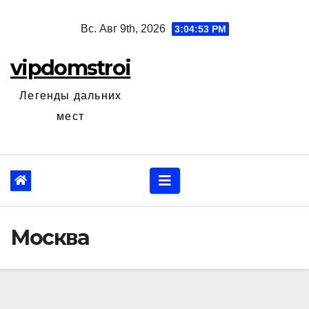
Перейти
Вс. Авг 9th, 2026
3:04:54 PM
к
содержанию
vipdomstroi
Легенды дальних
мест
Москва