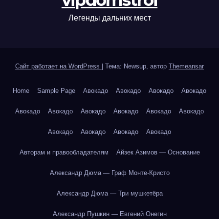
vipdomstroi
Легенды дальних мест
Сайт работает на WordPress
|
Тема: Newsup, автор
Themeansar
Home
Sample Page
Авокадо
Авокадо
Авокадо
Авокадо
Авокадо
Авокадо
Авокадо
Авокадо
Авокадо
Авокадо
Авокадо
Авокадо
Авокадо
Авокадо
Авторам и правообладателям
Айзек Азимов — Основание
Александр Дюма — Граф Монте-Кристо
Александр Дюма — Три мушкетёра
Александр Пушкин — Евгений Онегин