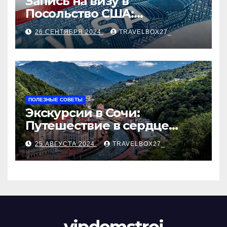
Запись на визу в
Посольство США:
Пошаговое руководство
26 СЕНТЯБРЯ 2024
TRAVELBOX27_
ПОЛЕЗНЫЕ СОВЕТЫ
Экскурсии в Сочи:
Путешествие в сердце
Черноморского курорта
25 АВГУСТА 2024
TRAVELBOX27_