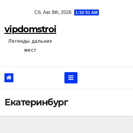
Перейти
Сб. Авг 8th, 2026
1:32:52 AM
к
содержанию
vipdomstroi
Легенды дальних
мест
Екатеринбург