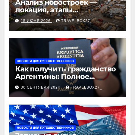
Анализ новостроек —
локация, этапы
строительства, проверка
15 ИЮНЯ 2026
TRAVELBOX27_
застройщика, сценарии
оформления сделки и
рыночные ориентиры
НОВОСТИ ДЛЯ ПУТЕШЕСТВЕННИКОВ
Как получить гражданство
Аргентины: Полное
руководство
30 СЕНТЯБРЯ 2024
TRAVELBOX27_
НОВОСТИ ДЛЯ ПУТЕШЕСТВЕННИКОВ