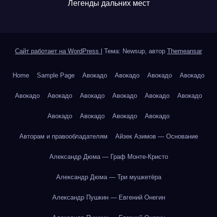
Легенды дальних мест
Сайт работает на WordPress
|
Тема: Newsup, автор
Themeansar
Home
Sample Page
Авокадо
Авокадо
Авокадо
Авокадо
Авокадо
Авокадо
Авокадо
Авокадо
Авокадо
Авокадо
Авокадо
Авокадо
Авокадо
Авокадо
Авторам и правообладателям
Айзек Азимов — Основание
Александр Дюма — Граф Монте-Кристо
Александр Дюма — Три мушкетёра
Александр Пушкин — Евгений Онегин