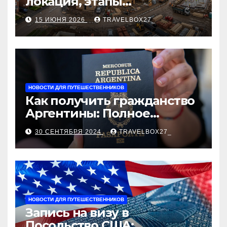
локация, этапы
строительства, проверка
15 ИЮНЯ 2026
TRAVELBOX27_
застройщика, сценарии
оформления сделки и
рыночные ориентиры
НОВОСТИ ДЛЯ ПУТЕШЕСТВЕННИКОВ
Как получить гражданство
Аргентины: Полное
руководство
30 СЕНТЯБРЯ 2024
TRAVELBOX27_
НОВОСТИ ДЛЯ ПУТЕШЕСТВЕННИКОВ
Запись на визу в
Посольство США: