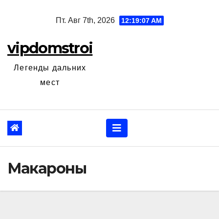
Перейти
Пт. Авг 7th, 2026
12:19:08 AM
к
содержанию
vipdomstroi
Легенды дальних
мест
Макароны