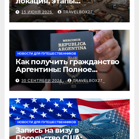
локация, этапы
строительства, проверка
15 ИЮНЯ 2026
TRAVELBOX27_
застройщика, сценарии
оформления сделки и
рыночные ориентиры
НОВОСТИ ДЛЯ ПУТЕШЕСТВЕННИКОВ
Как получить гражданство
Аргентины: Полное
руководство
30 СЕНТЯБРЯ 2024
TRAVELBOX27_
НОВОСТИ ДЛЯ ПУТЕШЕСТВЕННИКОВ
Запись на визу в
Посольство США: