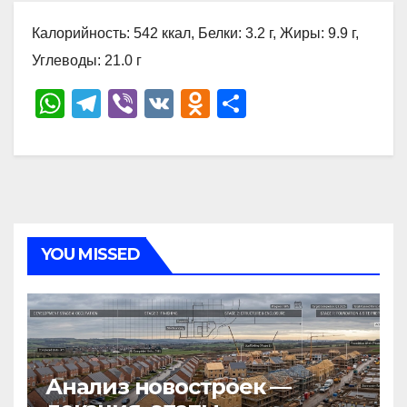
Калорийность: 542 ккал, Белки: 3.2 г, Жиры: 9.9 г,
Углеводы: 21.0 г
W
T
Vi
V
O
О
h
el
b
K
d
тп
at
e
er
n
р
s
gr
o
а
A
a
kl
в
p
m
a
и
YOU MISSED
p
ss
ть
ni
ki
Анализ новостроек —