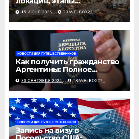
локация, этапы
строительства, проверка
15 ИЮНЯ 2026
TRAVELBOX27_
застройщика, сценарии
оформления сделки и
рыночные ориентиры
НОВОСТИ ДЛЯ ПУТЕШЕСТВЕННИКОВ
Как получить гражданство
Аргентины: Полное
руководство
30 СЕНТЯБРЯ 2024
TRAVELBOX27_
НОВОСТИ ДЛЯ ПУТЕШЕСТВЕННИКОВ
Запись на визу в
Посольство США: