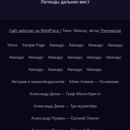
Легенды дальних мест
Сайт работает на WordPress
|
Тема: Newsup, автор
Themeansar
Home
Sample Page
Авокадо
Авокадо
Авокадо
Авокадо
Авокадо
Авокадо
Авокадо
Авокадо
Авокадо
Авокадо
Авокадо
Авокадо
Авокадо
Авокадо
Авторам и правообладателям
Айзек Азимов — Основание
Александр Дюма — Граф Монте-Кристо
Александр Дюма — Три мушкетёра
Александр Пушкин — Евгений Онегин