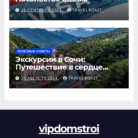
Пошаговое руководство
26 СЕНТЯБРЯ 2024
TRAVELBOX27_
ПОЛЕЗНЫЕ СОВЕТЫ
Экскурсии в Сочи:
Путешествие в сердце
Черноморского курорта
25 АВГУСТА 2024
TRAVELBOX27_
vipdomstroi