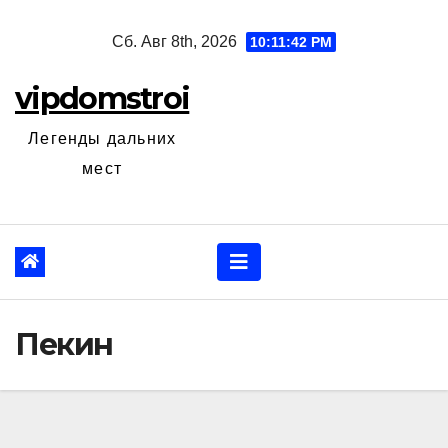
Перейти
Сб. Авг 8th, 2026
10:11:43 PM
к
содержанию
vipdomstroi
Легенды дальних
мест
Пекин