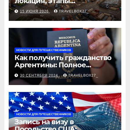
локация, этапы
строительства, проверка
15 ИЮНЯ 2026
TRAVELBOX27_
застройщика, сценарии
оформления сделки и
рыночные ориентиры
НОВОСТИ ДЛЯ ПУТЕШЕСТВЕННИКОВ
Как получить гражданство
Аргентины: Полное
руководство
30 СЕНТЯБРЯ 2024
TRAVELBOX27_
НОВОСТИ ДЛЯ ПУТЕШЕСТВЕННИКОВ
Запись на визу в
Посольство США: