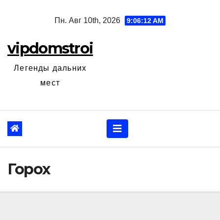
Перейти
Пн. Авг 10th, 2026
9:06:13 AM
к
содержанию
vipdomstroi
Легенды дальних
мест
Горох