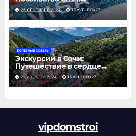
Пошаговое руководство
26 СЕНТЯБРЯ 2024
TRAVELBOX27_
ПОЛЕЗНЫЕ СОВЕТЫ
Экскурсии в Сочи:
Путешествие в сердце
Черноморского курорта
25 АВГУСТА 2024
TRAVELBOX27_
vipdomstroi