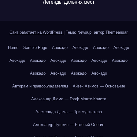
Легенды дальних мест
Сайт работает на WordPress
|
Тема: Newsup, автор
Themeansar
Home
Sample Page
Авокадо
Авокадо
Авокадо
Авокадо
Авокадо
Авокадо
Авокадо
Авокадо
Авокадо
Авокадо
Авокадо
Авокадо
Авокадо
Авокадо
Авторам и правообладателям
Айзек Азимов — Основание
Александр Дюма — Граф Монте-Кристо
Александр Дюма — Три мушкетёра
Александр Пушкин — Евгений Онегин