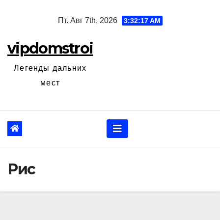
Перейти
Пт. Авг 7th, 2026
3:32:18 AM
к
содержанию
vipdomstroi
Легенды дальних
мест
Рис