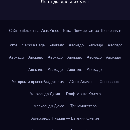
Легенды дальних мест
Сайт работает на WordPress
|
Тема: Newsup, автор
Themeansar
Home
Sample Page
Авокадо
Авокадо
Авокадо
Авокадо
Авокадо
Авокадо
Авокадо
Авокадо
Авокадо
Авокадо
Авокадо
Авокадо
Авокадо
Авокадо
Авторам и правообладателям
Айзек Азимов — Основание
Александр Дюма — Граф Монте-Кристо
Александр Дюма — Три мушкетёра
Александр Пушкин — Евгений Онегин