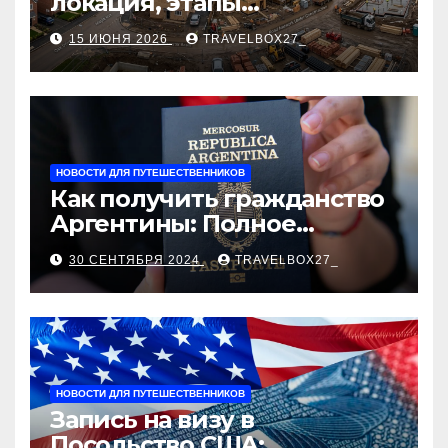
локация, этапы
строительства, проверка
15 ИЮНЯ 2026
TRAVELBOX27_
застройщика, сценарии
оформления сделки и
рыночные ориентиры
НОВОСТИ ДЛЯ ПУТЕШЕСТВЕННИКОВ
Как получить гражданство
Аргентины: Полное
руководство
30 СЕНТЯБРЯ 2024
TRAVELBOX27_
НОВОСТИ ДЛЯ ПУТЕШЕСТВЕННИКОВ
Запись на визу в
Посольство США: