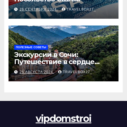
Пошаговое руководство
26 СЕНТЯБРЯ 2024
TRAVELBOX27_
ПОЛЕЗНЫЕ СОВЕТЫ
Экскурсии в Сочи:
Путешествие в сердце
Черноморского курорта
25 АВГУСТА 2024
TRAVELBOX27_
vipdomstroi