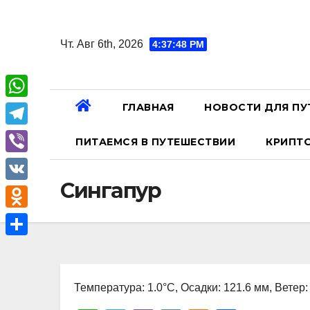
Перейти
к
Чт. Авг 6th, 2026
4:37:49 PM
содержанию
ГЛАВНАЯ
НОВОСТИ ДЛЯ ПУ
W
h
T
ПИТАЕМСЯ В ПУТЕШЕСТВИИ
КРИПТ
a
e
V
t
l
Сингапур
i
V
s
e
b
K
A
O
g
e
p
d
r
О
r
p
n
a
т
o
Температура: 1.0°C, Осадки: 121.6 мм, Ветер:
m
п
k