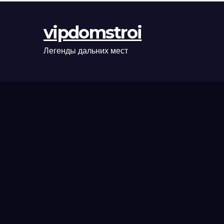
оформления
сделки и
vipdomstroi
рыночные
ориентиры
Легенды дальних мест