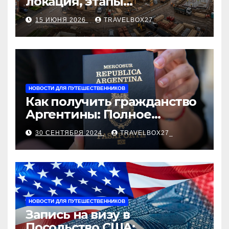
локация, этапы
строительства, проверка
15 ИЮНЯ 2026
TRAVELBOX27_
застройщика, сценарии
оформления сделки и
рыночные ориентиры
НОВОСТИ ДЛЯ ПУТЕШЕСТВЕННИКОВ
Как получить гражданство
Аргентины: Полное
руководство
30 СЕНТЯБРЯ 2024
TRAVELBOX27_
НОВОСТИ ДЛЯ ПУТЕШЕСТВЕННИКОВ
Запись на визу в
Посольство США: