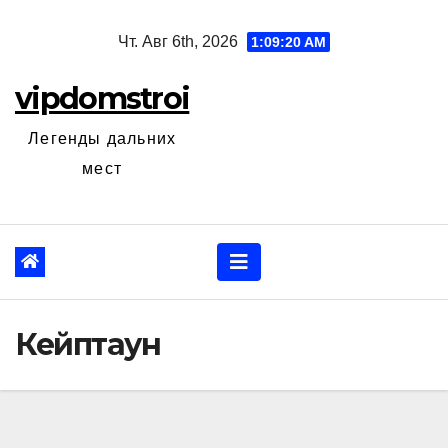
Перейти
Чт. Авг 6th, 2026
1:09:21 AM
к
содержанию
vipdomstroi
Легенды дальних
мест
Кейптаун