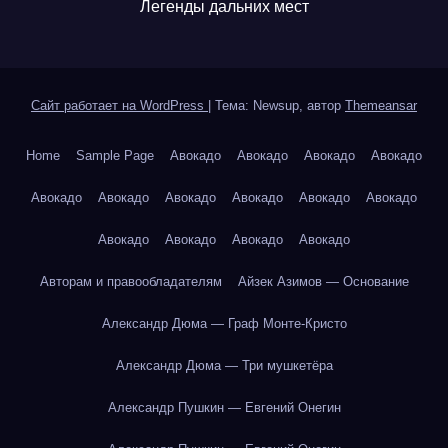
Легенды дальних мест
Сайт работает на WordPress
|
Тема: Newsup, автор
Themeansar
Home
Sample Page
Авокадо
Авокадо
Авокадо
Авокадо
Авокадо
Авокадо
Авокадо
Авокадо
Авокадо
Авокадо
Авокадо
Авокадо
Авокадо
Авокадо
Авторам и правообладателям
Айзек Азимов — Основание
Александр Дюма — Граф Монте-Кристо
Александр Дюма — Три мушкетёра
Александр Пушкин — Евгений Онегин