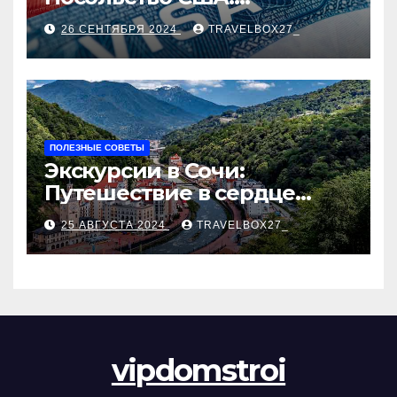
Пошаговое руководство
26 СЕНТЯБРЯ 2024
TRAVELBOX27_
ПОЛЕЗНЫЕ СОВЕТЫ
Экскурсии в Сочи:
Путешествие в сердце
Черноморского курорта
25 АВГУСТА 2024
TRAVELBOX27_
vipdomstroi