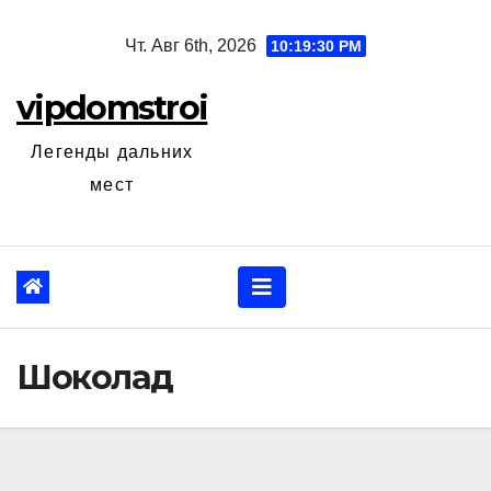
Перейти
Чт. Авг 6th, 2026
10:19:31 PM
к
содержанию
vipdomstroi
Легенды дальних
мест
Шоколад