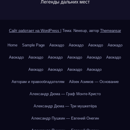
Легенды дальних мест
Сайт работает на WordPress
|
Тема: Newsup, автор
Themeansar
Home
Sample Page
Авокадо
Авокадо
Авокадо
Авокадо
Авокадо
Авокадо
Авокадо
Авокадо
Авокадо
Авокадо
Авокадо
Авокадо
Авокадо
Авокадо
Авторам и правообладателям
Айзек Азимов — Основание
Александр Дюма — Граф Монте-Кристо
Александр Дюма — Три мушкетёра
Александр Пушкин — Евгений Онегин