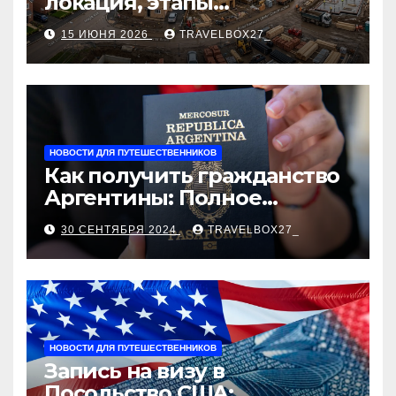
локация, этапы
строительства, проверка
15 ИЮНЯ 2026
TRAVELBOX27_
застройщика, сценарии
оформления сделки и
рыночные ориентиры
НОВОСТИ ДЛЯ ПУТЕШЕСТВЕННИКОВ
Как получить гражданство
Аргентины: Полное
руководство
30 СЕНТЯБРЯ 2024
TRAVELBOX27_
НОВОСТИ ДЛЯ ПУТЕШЕСТВЕННИКОВ
Запись на визу в
Посольство США: