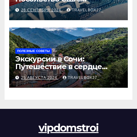
Пошаговое руководство
26 СЕНТЯБРЯ 2024
TRAVELBOX27_
ПОЛЕЗНЫЕ СОВЕТЫ
Экскурсии в Сочи:
Путешествие в сердце
Черноморского курорта
25 АВГУСТА 2024
TRAVELBOX27_
vipdomstroi