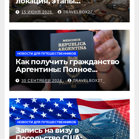
локация, этапы
строительства, проверка
15 ИЮНЯ 2026
TRAVELBOX27_
застройщика, сценарии
оформления сделки и
рыночные ориентиры
НОВОСТИ ДЛЯ ПУТЕШЕСТВЕННИКОВ
Как получить гражданство
Аргентины: Полное
руководство
30 СЕНТЯБРЯ 2024
TRAVELBOX27_
НОВОСТИ ДЛЯ ПУТЕШЕСТВЕННИКОВ
Запись на визу в
Посольство США: