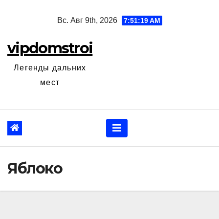
Перейти
Вс. Авг 9th, 2026
7:51:21 AM
к
содержанию
vipdomstroi
Легенды дальних
мест
Яблоко