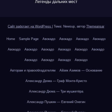
Легенды дальних мест
Сайт работает на WordPress
|
Тема: Newsup, автор
Themeansar
Home
Sample Page
Авокадо
Авокадо
Авокадо
Авокадо
Авокадо
Авокадо
Авокадо
Авокадо
Авокадо
Авокадо
Авокадо
Авокадо
Авокадо
Авокадо
Авторам и правообладателям
Айзек Азимов — Основание
Александр Дюма — Граф Монте-Кристо
Александр Дюма — Три мушкетёра
Александр Пушкин — Евгений Онегин