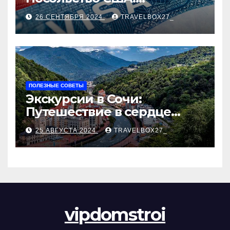
Пошаговое руководство
26 СЕНТЯБРЯ 2024
TRAVELBOX27_
ПОЛЕЗНЫЕ СОВЕТЫ
Экскурсии в Сочи:
Путешествие в сердце
Черноморского курорта
25 АВГУСТА 2024
TRAVELBOX27_
vipdomstroi